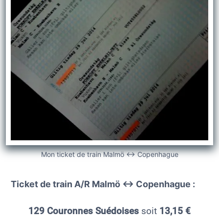
Mon ticket de train Malmö <-> Copenhague
Ticket de train A/R Malmö <-> Copenhague :
129 Couronnes Suédoises
soit
13,15
€