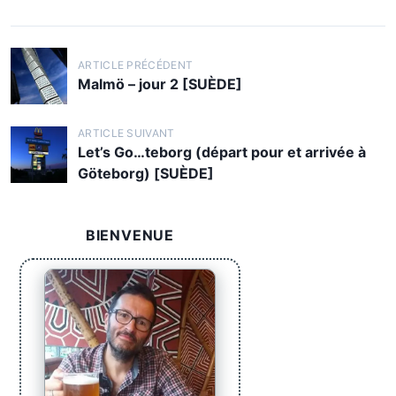
N
ARTICLE PRÉCÉDENT
a
Malmö – jour 2 [SUÈDE]
v
i
ARTICLE SUIVANT
Let’s Go…teborg (départ pour et arrivée à
g
Göteborg) [SUÈDE]
a
t
BIENVENUE
i
o
n
d
e
l