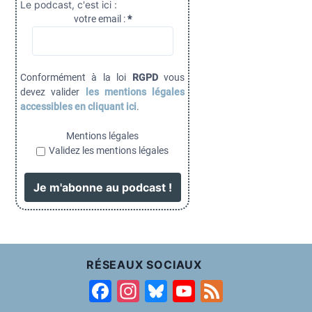
Le podcast, c'est ici :
votre email :
*
Conformément à la loi
RGPD
vous
devez valider
les mentions légales
accessibles en cliquant ici
.
Mentions légales
Validez les mentions légales
RÉSEAUX SOCIAUX
F
In
Bl
Y
F