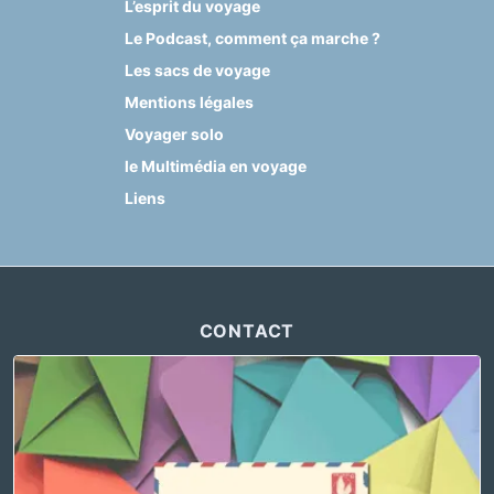
L’esprit du voyage
Le Podcast, comment ça marche ?
Les sacs de voyage
Mentions légales
Voyager solo
le Multimédia en voyage
Liens
CONTACT