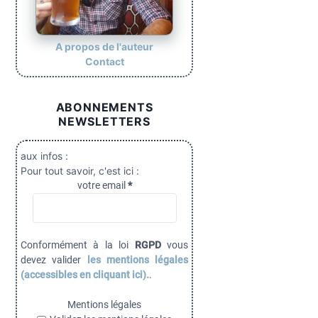
’
a
r
A propos de l'auteur
Contact
t
i
ABONNEMENTS
c
NEWSLETTERS
l
e
aux infos :
Pour tout savoir, c'est ici :
votre email
*
Conformément à la loi
RGPD
vous
devez valider
les mentions légales
(accessibles en cliquant ici).
.
Mentions légales