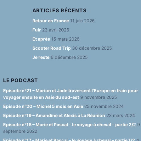
a
st
u
o
e
c
a
e
u
e
ARTICLES RÉCENTS
e
g
s
T
d
Retour en France
11 juin 2026
b
ra
k
u
Fuir
23 avril 2026
o
m
y
b
Et après
15 mars 2026
o
e
Scooter Road Trip
30 décembre 2025
Je reste
6 décembre 2025
k
C
h
a
LE PODCAST
n
Episode n°21 – Marion et Jade traversent l’Europe en train pour
voyager ensuite en Asie du sud-est
9 novembre 2025
n
Episode n°20 – Michel 5 mois en Asie
25 novembre 2024
el
Episode n°19 – Amandine et Alexis à La Réunion
23 mars 2024
Episode n°18 – Marie et Pascal – le voyage à cheval – partie 2/2
9
septembre 2022
Episode n°17 – Marie et Pascal – le voyage à cheval – partie 1/2
4