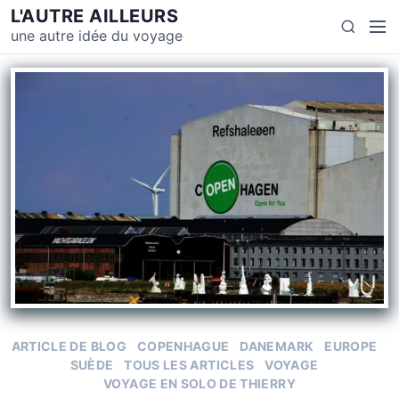
S
L'AUTRE AILLEURS
M
S
k
une autre idée du voyage
e
e
i
n
a
p
u
r
t
c
o
h
c
o
n
t
e
n
t
ARTICLE DE BLOG
COPENHAGUE
DANEMARK
EUROPE
SUÈDE
TOUS LES ARTICLES
VOYAGE
VOYAGE EN SOLO DE THIERRY