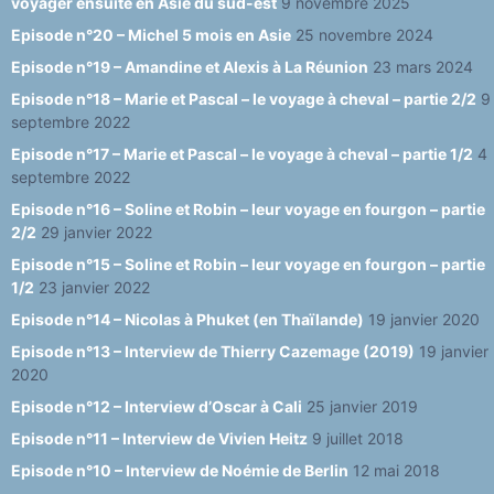
voyager ensuite en Asie du sud-est
9 novembre 2025
n
Episode n°20 – Michel 5 mois en Asie
25 novembre 2024
el
Episode n°19 – Amandine et Alexis à La Réunion
23 mars 2024
Episode n°18 – Marie et Pascal – le voyage à cheval – partie 2/2
9
septembre 2022
Episode n°17 – Marie et Pascal – le voyage à cheval – partie 1/2
4
septembre 2022
Episode n°16 – Soline et Robin – leur voyage en fourgon – partie
2/2
29 janvier 2022
Episode n°15 – Soline et Robin – leur voyage en fourgon – partie
1/2
23 janvier 2022
Episode n°14 – Nicolas à Phuket (en Thaïlande)
19 janvier 2020
Episode n°13 – Interview de Thierry Cazemage (2019)
19 janvier
2020
Episode n°12 – Interview d’Oscar à Cali
25 janvier 2019
Episode n°11 – Interview de Vivien Heitz
9 juillet 2018
Episode n°10 – Interview de Noémie de Berlin
12 mai 2018