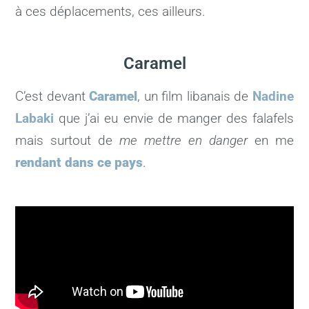
à ces déplacements, ces ailleurs.
Caramel
C’est devant
Caramel
, un film libanais de
Nadine
Labaki
que j’ai eu envie de manger des falafels
mais surtout de
me mettre en danger
en me
rendant dans ce pays
.