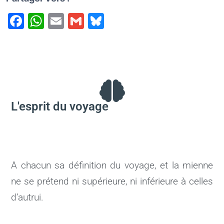
F
W
E
G
Bl
a
h
m
m
u
c
at
ai
ai
e
e
s
l
l
s
b
A
k
o
p
y
L'esprit du voyage
o
p
k
A chacun sa définition du voyage, et la mienne
ne se prétend ni supérieure, ni inférieure à celles
d’autrui.