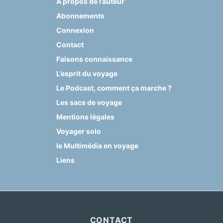
A propos de l’auteur
Abonnements
Connexion
Contact
Faisons connaissance
L’esprit du voyage
Le Podcast, comment ça marche ?
Les sacs de voyage
Mentions légales
Voyager solo
le Multimédia en voyage
Liens
CONTACT