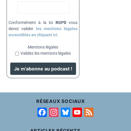
Conformément à la loi
RGPD
vous
devez valider
les mentions légales
accessibles en cliquant ici
.
Mentions légales
Validez les mentions légales
RÉSEAUX SOCIAUX
F
In
Bl
Y
F
a
st
u
o
e
c
a
e
u
e
ARTICLES RÉCENTS