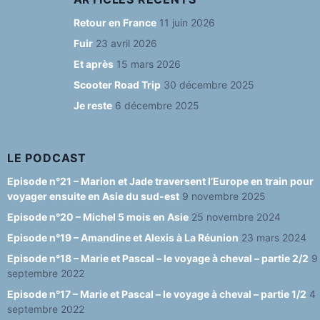
e
g
s
T
d
Retour en France
11 juin 2026
b
ra
k
u
Fuir
23 avril 2026
o
m
y
b
Et après
15 mars 2026
o
e
Scooter Road Trip
30 décembre 2025
Je reste
6 décembre 2025
k
C
h
a
LE PODCAST
n
Episode n°21 – Marion et Jade traversent l’Europe en train pour
voyager ensuite en Asie du sud-est
9 novembre 2025
n
Episode n°20 – Michel 5 mois en Asie
25 novembre 2024
el
Episode n°19 – Amandine et Alexis à La Réunion
23 mars 2024
Episode n°18 – Marie et Pascal – le voyage à cheval – partie 2/2
9
septembre 2022
Episode n°17 – Marie et Pascal – le voyage à cheval – partie 1/2
4
septembre 2022