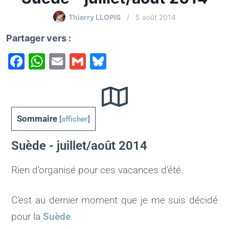
Thierry LLOPIS
5 août 2014
Partager vers :
F
W
E
G
Bl
a
h
m
m
u
c
at
ai
ai
e
e
s
l
l
s
Sommaire
[
afficher
]
b
A
k
o
p
y
Suède - juillet/août 2014
o
p
Rien d’organisé pour ces vacances d’été.
k
C’est au dernier moment que je me suis décidé
pour la
Suède
.