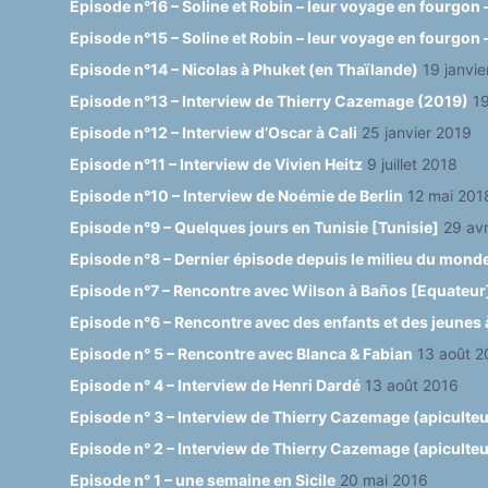
Episode n°16 – Soline et Robin – leur voyage en fourgon –
Episode n°15 – Soline et Robin – leur voyage en fourgon –
Episode n°14 – Nicolas à Phuket (en Thaïlande)
19 janvi
Episode n°13 – Interview de Thierry Cazemage (2019)
19
Episode n°12 – Interview d’Oscar à Cali
25 janvier 2019
Episode n°11 – Interview de Vivien Heitz
9 juillet 2018
Episode n°10 – Interview de Noémie de Berlin
12 mai 201
Episode n°9 – Quelques jours en Tunisie [Tunisie]
29 avr
Episode n°8 – Dernier épisode depuis le milieu du mond
Episode n°7 – Rencontre avec Wilson à Baños [Equateur
Episode n°6 – Rencontre avec des enfants et des jeunes 
Episode n° 5 – Rencontre avec Blanca & Fabian
13 août 2
Episode n° 4 – Interview de Henri Dardé
13 août 2016
Episode n° 3 – Interview de Thierry Cazemage (apiculteur
Episode n° 2 – Interview de Thierry Cazemage (apiculteur 
Episode n° 1 – une semaine en Sicile
20 mai 2016