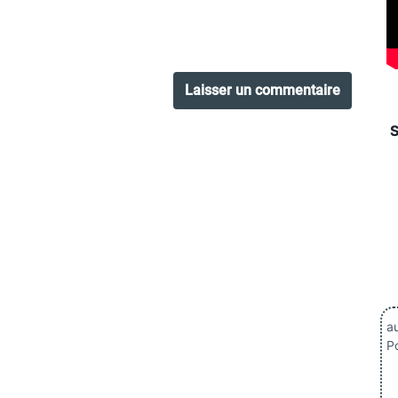
au
Po