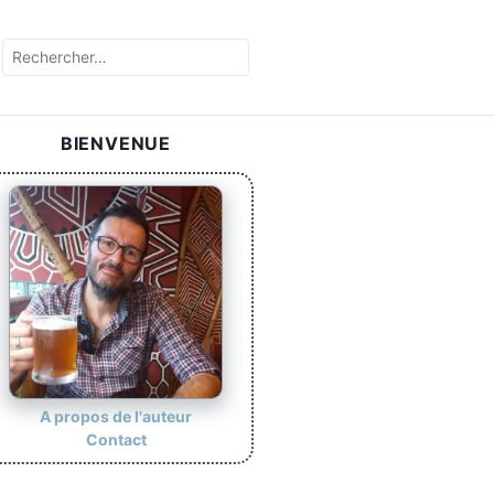
R
e
c
h
BIENVENUE
e
r
c
h
e
r
:
A propos de l'auteur
Contact