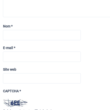
e
l
’
a
Nom
*
r
t
i
E-mail
*
c
l
e
Site web
CAPTCHA
*