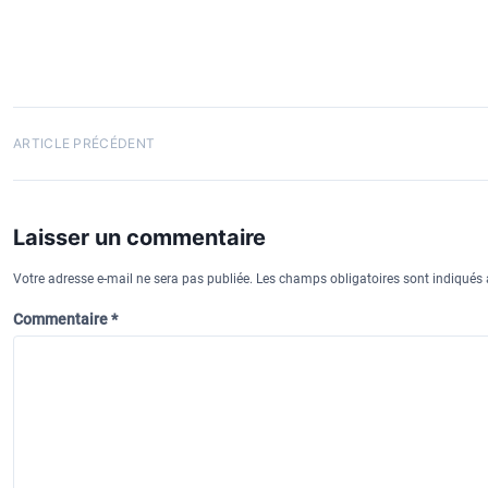
k
y
N
ARTICLE PRÉCÉDENT
a
v
Laisser un commentaire
i
g
Votre adresse e-mail ne sera pas publiée.
Les champs obligatoires sont indiqués
a
Commentaire
*
t
i
o
n
d