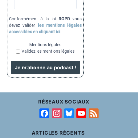
Conformément à la loi
RGPD
vous
devez valider
les mentions légales
accessibles en cliquant ici
.
Mentions légales
Validez les mentions légales
RÉSEAUX SOCIAUX
F
In
Bl
Y
F
a
st
u
o
e
c
a
e
u
e
ARTICLES RÉCENTS