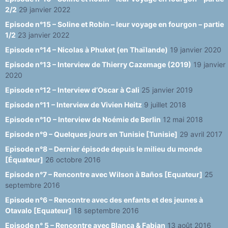
2/2
29 janvier 2022
Episode n°15 – Soline et Robin – leur voyage en fourgon – partie
1/2
23 janvier 2022
Episode n°14 – Nicolas à Phuket (en Thaïlande)
19 janvier 2020
Episode n°13 – Interview de Thierry Cazemage (2019)
19 janvier
2020
Episode n°12 – Interview d’Oscar à Cali
25 janvier 2019
Episode n°11 – Interview de Vivien Heitz
9 juillet 2018
Episode n°10 – Interview de Noémie de Berlin
12 mai 2018
Episode n°9 – Quelques jours en Tunisie [Tunisie]
29 avril 2017
Episode n°8 – Dernier épisode depuis le milieu du monde
[Équateur]
26 octobre 2016
Episode n°7 – Rencontre avec Wilson à Baños [Equateur]
25
septembre 2016
Episode n°6 – Rencontre avec des enfants et des jeunes à
Otavalo [Equateur]
18 septembre 2016
Episode n° 5 – Rencontre avec Blanca & Fabian
13 août 2016