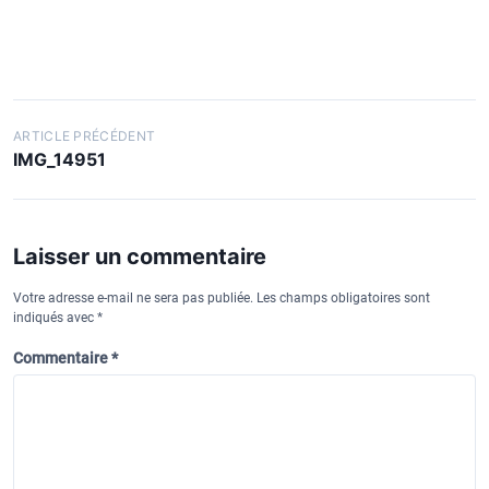
N
ARTICLE PRÉCÉDENT
IMG_14951
a
v
i
Laisser un commentaire
g
a
Votre adresse e-mail ne sera pas publiée.
Les champs obligatoires sont
indiqués avec
*
t
Commentaire
*
i
o
n
d