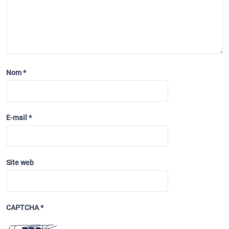
e
l
’
a
r
Nom
*
t
i
c
E-mail
*
l
e
Site web
CAPTCHA
*