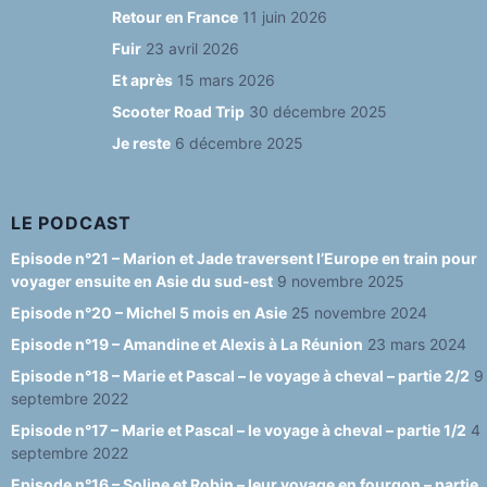
e
g
s
T
d
Retour en France
11 juin 2026
b
ra
k
u
Fuir
23 avril 2026
o
m
y
b
Et après
15 mars 2026
o
e
Scooter Road Trip
30 décembre 2025
Je reste
6 décembre 2025
k
C
h
a
LE PODCAST
n
Episode n°21 – Marion et Jade traversent l’Europe en train pour
voyager ensuite en Asie du sud-est
9 novembre 2025
n
Episode n°20 – Michel 5 mois en Asie
25 novembre 2024
el
Episode n°19 – Amandine et Alexis à La Réunion
23 mars 2024
Episode n°18 – Marie et Pascal – le voyage à cheval – partie 2/2
9
septembre 2022
Episode n°17 – Marie et Pascal – le voyage à cheval – partie 1/2
4
septembre 2022
Episode n°16 – Soline et Robin – leur voyage en fourgon – partie