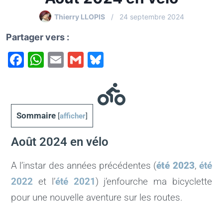
Thierry LLOPIS
24 septembre 2024
Partager vers :
F
W
E
G
Bl
a
h
m
m
u
c
at
ai
ai
e
e
s
l
l
s
Sommaire
[
afficher
]
b
A
k
o
p
y
Août 2024 en vélo
o
p
A l’instar des années précédentes (
été 2023
,
été
k
2022
et l’
été 2021
) j’enfourche ma bicyclette
pour une nouvelle aventure sur les routes.