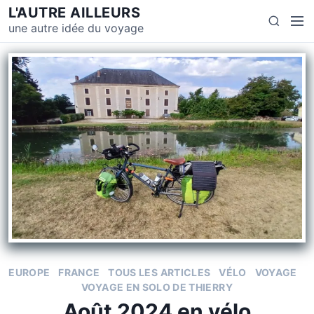
L'AUTRE AILLEURS
une autre idée du voyage
EUROPE
FRANCE
TOUS LES ARTICLES
VÉLO
VOYAGE
VOYAGE EN SOLO DE THIERRY
Août 2024 en vélo