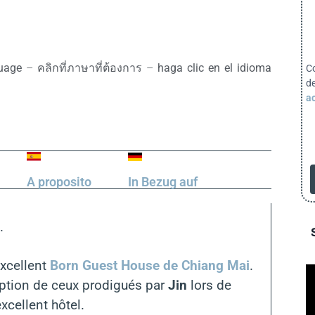
guage
–
คลิกที่ภาษาที่ต้องการ
–
haga clic en el idioma
C
d
ac
A proposito
In Bezug auf
.
excellent
Born Guest House de Chiang Mai
.
ription de ceux prodigués par
Jin
lors de
xcellent hôtel.