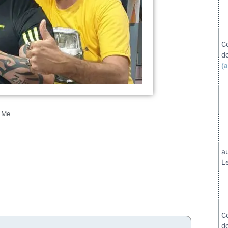
C
d
(a
& Me
a
Le
C
d