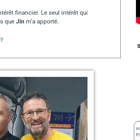
térêt financier. Le seul intérêt qui
ils que
Jin
m’a apporté.
ry
au
Po