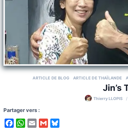
k
y
ARTICLE DE BLOG
ARTICLE DE THAÏLANDE
A
Jin’s 
Thierry LLOPIS
Partager vers :
F
W
E
G
Bl