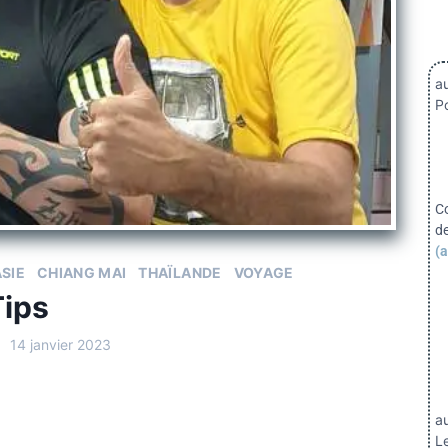
au
Po
C
d
(a
SIE
CHIANG MAI
THAÏLANDE
VOYAGE
Tips
14 janvier 2023
a
Le