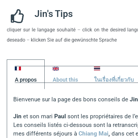
a
h
m
m
u
c
at
Jin's Tips
ai
ai
e
e
s
l
l
s
cliquer sur le langage souhaité
–
click on the desired lan
b
A
k
deseado
–
klicken Sie auf die gewünschte Sprache
o
p
y
o
p
k
A propos
About this
ในเรื่องที่เกี่ยวกับ
Bienvenue sur la page des bons conseils de
Jin
Jin
et son mari
Paul
sont les propriétaires de l’
Les conseils listés ci-dessous sont la retransc
mes différents séjours à
Chiang Mai
,
dans cet e