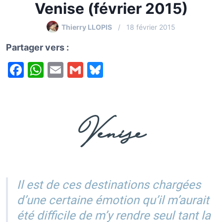
Venise (février 2015)
Thierry LLOPIS
18 février 2015
Partager vers :
F
W
E
G
Bl
a
h
m
m
u
c
at
ai
ai
e
Venise
e
s
l
l
s
b
A
k
o
p
y
o
p
k
Il est de ces destinations chargées
d’une certaine émotion qu’il m’aurait
été difficile de m’y rendre seul tant la