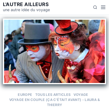
S
L'AUTRE AILLEURS
M
S
k
une autre idée du voyage
e
e
i
n
a
p
u
r
t
c
o
h
c
o
n
t
e
n
t
EUROPE
TOUS LES ARTICLES
VOYAGE
VOYAGE EN COUPLE (ÇA C'ÉTAIT AVANT) - LAURA &
THIERRY