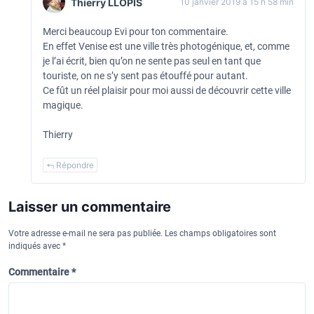
Thierry LLOPIS
10 janvier 2019 à 15 h 58 min
i
c
Merci beaucoup Evi pour ton commentaire.
En effet Venise est une ville très photogénique, et, comme
l
je l’ai écrit, bien qu’on ne sente pas seul en tant que
e
touriste, on ne s’y sent pas étouffé pour autant.
Ce fût un réel plaisir pour moi aussi de découvrir cette ville
magique.
Thierry
Répondre
Laisser un commentaire
Votre adresse e-mail ne sera pas publiée.
Les champs obligatoires sont
indiqués avec
*
Commentaire
*