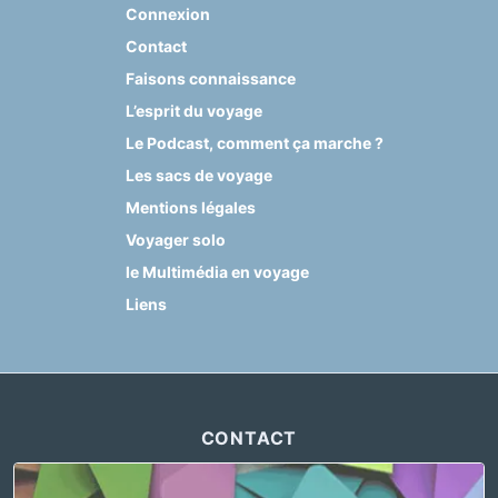
Connexion
Contact
Faisons connaissance
L’esprit du voyage
Le Podcast, comment ça marche ?
Les sacs de voyage
Mentions légales
Voyager solo
le Multimédia en voyage
Liens
CONTACT