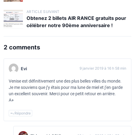
v
i
ARTICLE SUIVANT
Obtenez 2 billets AIR RANCE gratuits pour
g
célébrer notre 90ème anniversaire !
a
t
2 comments
i
o
n
Evi
9 janvier 2019 à 16 h 58 min
d
Venise est définitivement une des plus belles villes du monde.
e
Je me souviens que j’y étais pour ma lune de miel et j’en garde
l
un excellent souvenir. Merci pour ce petit retour en arrière.
A+
’
a
Répondre
r
t