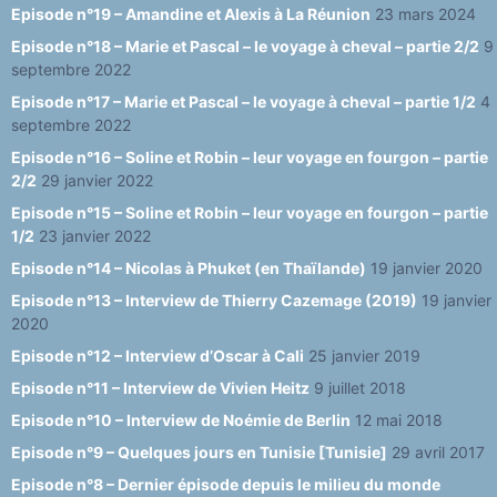
Episode n°19 – Amandine et Alexis à La Réunion
23 mars 2024
Episode n°18 – Marie et Pascal – le voyage à cheval – partie 2/2
9
septembre 2022
Episode n°17 – Marie et Pascal – le voyage à cheval – partie 1/2
4
septembre 2022
Episode n°16 – Soline et Robin – leur voyage en fourgon – partie
2/2
29 janvier 2022
Episode n°15 – Soline et Robin – leur voyage en fourgon – partie
1/2
23 janvier 2022
Episode n°14 – Nicolas à Phuket (en Thaïlande)
19 janvier 2020
Episode n°13 – Interview de Thierry Cazemage (2019)
19 janvier
2020
Episode n°12 – Interview d’Oscar à Cali
25 janvier 2019
Episode n°11 – Interview de Vivien Heitz
9 juillet 2018
Episode n°10 – Interview de Noémie de Berlin
12 mai 2018
Episode n°9 – Quelques jours en Tunisie [Tunisie]
29 avril 2017
Episode n°8 – Dernier épisode depuis le milieu du monde