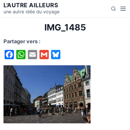
S
L'AUTRE AILLEURS
M
S
k
une autre idée du voyage
e
e
i
n
a
p
IMG_1485
u
r
t
c
o
Partager vers :
h
c
F
W
E
G
Bl
o
n
a
h
m
m
u
t
c
at
ai
ai
e
e
e
s
l
l
s
n
t
b
A
k
o
p
y
o
p
k