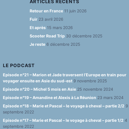
c
a
e
u
e
ARTICLES RÉCENTS
e
g
s
T
d
Retour en France
11 juin 2026
b
ra
k
u
Fuir
23 avril 2026
o
m
y
b
Et après
15 mars 2026
o
e
Scooter Road Trip
30 décembre 2025
Je reste
6 décembre 2025
k
C
h
a
LE PODCAST
n
Episode n°21 – Marion et Jade traversent l’Europe en train pour
voyager ensuite en Asie du sud-est
9 novembre 2025
n
Episode n°20 – Michel 5 mois en Asie
25 novembre 2024
el
Episode n°19 – Amandine et Alexis à La Réunion
23 mars 2024
Episode n°18 – Marie et Pascal – le voyage à cheval – partie 2/2
9
septembre 2022
Episode n°17 – Marie et Pascal – le voyage à cheval – partie 1/2
4
septembre 2022