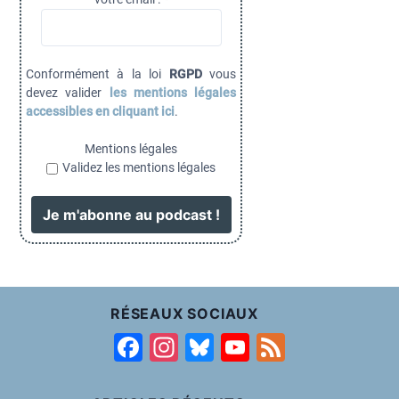
Conformément à la loi
RGPD
vous
devez valider
les mentions légales
accessibles en cliquant ici
.
Mentions légales
Validez les mentions légales
RÉSEAUX SOCIAUX
F
In
Bl
Y
F
a
st
u
o
e