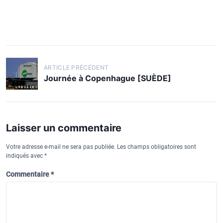
N
ARTICLE PRÉCÉDENT
a
Journée à Copenhague [SUÈDE]
v
i
g
Laisser un commentaire
a
Votre adresse e-mail ne sera pas publiée.
Les champs obligatoires sont
t
indiqués avec
*
i
Commentaire
*
o
n
d