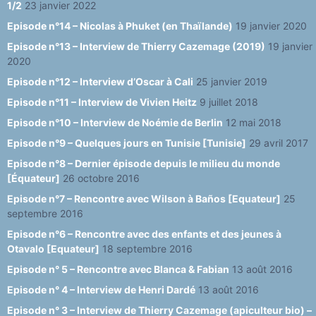
1/2
23 janvier 2022
Episode n°14 – Nicolas à Phuket (en Thaïlande)
19 janvier 2020
Episode n°13 – Interview de Thierry Cazemage (2019)
19 janvier
2020
Episode n°12 – Interview d’Oscar à Cali
25 janvier 2019
Episode n°11 – Interview de Vivien Heitz
9 juillet 2018
Episode n°10 – Interview de Noémie de Berlin
12 mai 2018
Episode n°9 – Quelques jours en Tunisie [Tunisie]
29 avril 2017
Episode n°8 – Dernier épisode depuis le milieu du monde
[Équateur]
26 octobre 2016
Episode n°7 – Rencontre avec Wilson à Baños [Equateur]
25
septembre 2016
Episode n°6 – Rencontre avec des enfants et des jeunes à
Otavalo [Equateur]
18 septembre 2016
Episode n° 5 – Rencontre avec Blanca & Fabian
13 août 2016
Episode n° 4 – Interview de Henri Dardé
13 août 2016
Episode n° 3 – Interview de Thierry Cazemage (apiculteur bio) –