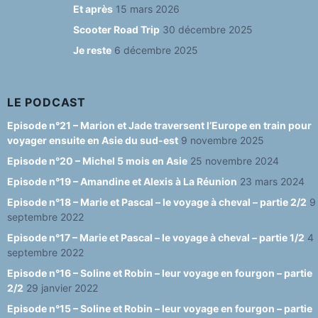
o
m
y
b
Et après
15 mars 2026
o
e
Scooter Road Trip
30 décembre 2025
Je reste
6 décembre 2025
k
C
h
a
LE PODCAST
n
Episode n°21 – Marion et Jade traversent l’Europe en train pour
voyager ensuite en Asie du sud-est
9 novembre 2025
n
Episode n°20 – Michel 5 mois en Asie
25 novembre 2024
el
Episode n°19 – Amandine et Alexis à La Réunion
23 mars 2024
Episode n°18 – Marie et Pascal – le voyage à cheval – partie 2/2
9
septembre 2022
Episode n°17 – Marie et Pascal – le voyage à cheval – partie 1/2
4
septembre 2022
Episode n°16 – Soline et Robin – leur voyage en fourgon – partie
2/2
29 janvier 2022
Episode n°15 – Soline et Robin – leur voyage en fourgon – partie