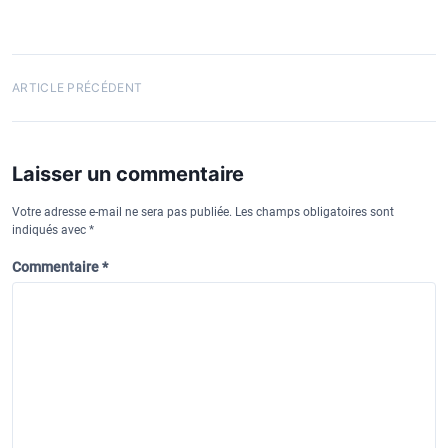
N
ARTICLE PRÉCÉDENT
a
v
Laisser un commentaire
i
g
Votre adresse e-mail ne sera pas publiée.
Les champs obligatoires sont
indiqués avec
*
a
t
Commentaire
*
i
o
n
d
e