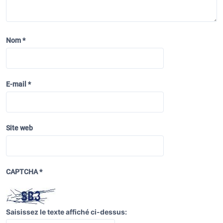
l
’
a
Nom
*
r
t
i
E-mail
*
c
l
e
Site web
CAPTCHA
*
Saisissez le texte affiché ci-dessus: