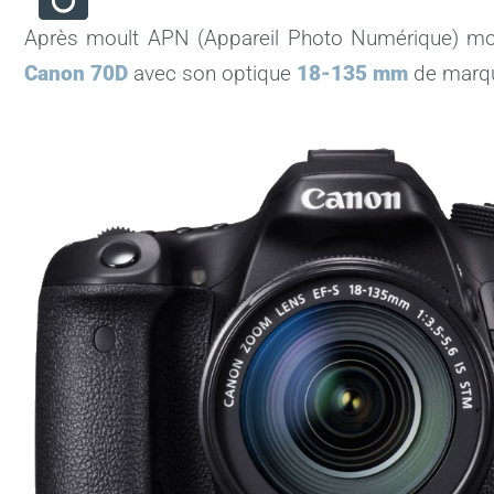
Après moult APN (Appareil Photo Numérique) mon 
Canon 70D
avec son optique
18-135 mm
de marq