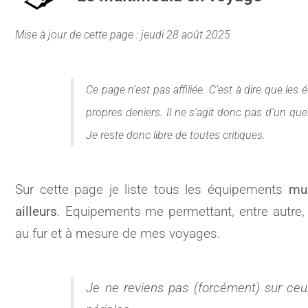
e
s
l
l
s
b
A
k
Mise à jour de cette page : jeudi 28 août 2025
o
p
y
o
p
Ce page n’est pas affiliée. C’est à dire que les
k
propres deniers.
Il ne s’agit donc pas d’un qu
Je reste donc libre de toutes critiques.
Sur cette page je liste tous les équipements
mu
ailleurs
. Equipements me permettant, entre autre, d’
au fur et à mesure de mes voyages.
Je ne reviens pas (forcément) sur ceux