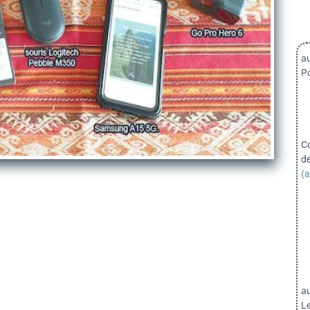
au
Po
C
d
(a
a
Le