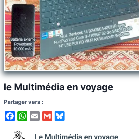
k
y
le Multimédia en voyage
Partager vers :
F
W
E
G
Bl
a
h
m
m
u
c
at
ai
ai
e
Le Multimédia en voyage