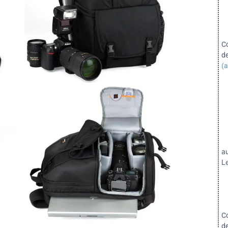
C
d
(a
a
Le
C
d