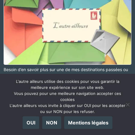
Besoin d’en savoir plus sur une de mes destinations passées ou
à venir ?
L'autre ailleurs utilise des cookies pour vous garantir la
Des questions à poser sur un thème précis concernant le
meilleure expérience sur son site web.
voyage, sa logistique ?
Vous pouvez pour une meilleure navigation accepter ces
N’hésitez pas à me contacter via cette page.
cookies
L'autre ailleurs vous invite à cliquer sur OUI pour les accepter
ou sur NON pour les refuser.
YOUTUBE
OUI
NON
Mentions légales
Songkran au Maya Mall de Chiang Mai