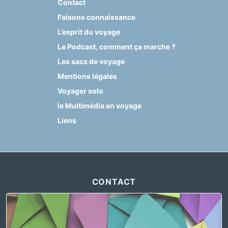
Contact
Faisons connaissance
L’esprit du voyage
Le Podcast, comment ça marche ?
Les sacs de voyage
Mentions légales
Voyager solo
le Multimédia en voyage
Liens
CONTACT