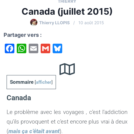
THIERRY
Canada (juillet 2015)
Thierry LLOPIS
10 août 2015
Partager vers :
F
W
E
G
Bl
a
h
m
m
u
c
at
ai
ai
e
e
s
l
l
s
Sommaire
[
afficher
]
b
A
k
o
p
y
Canada
o
p
Le problème avec les voyages , c’est l’addiction
k
qu’ils provoquent et c’est encore plus vrai à deux
(
mais ça c’était avant
).