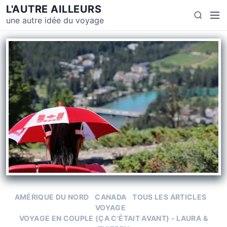
L'AUTRE AILLEURS
une autre idée du voyage
AMÉRIQUE DU NORD
CANADA
TOUS LES ARTICLES
VOYAGE
VOYAGE EN COUPLE (ÇA C'ÉTAIT AVANT) - LAURA &