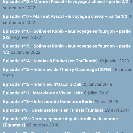
Episode n°18 – Marie et Pascal – le voyage à cheval – partie 2/2
9
septembre 2022
Episode n°17 – Marie et Pascal – le voyage à cheval – partie 1/2
4
septembre 2022
Episode n°16 – Soline et Robin – leur voyage en fourgon – partie
2/2
29 janvier 2022
Episode n°15 – Soline et Robin – leur voyage en fourgon – partie
1/2
23 janvier 2022
Episode n°14 – Nicolas à Phuket (en Thaïlande)
19 janvier 2020
Episode n°13 – Interview de Thierry Cazemage (2019)
19 janvier
2020
Episode n°12 – Interview d’Oscar à Cali
25 janvier 2019
Episode n°11 – Interview de Vivien Heitz
9 juillet 2018
Episode n°10 – Interview de Noémie de Berlin
12 mai 2018
Episode n°9 – Quelques jours en Tunisie [Tunisie]
29 avril 2017
Episode n°8 – Dernier épisode depuis le milieu du monde
[Équateur]
26 octobre 2016