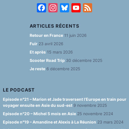
F
In
Bl
Y
F
a
st
u
o
e
c
a
e
u
e
ARTICLES RÉCENTS
e
g
s
T
d
Retour en France
11 juin 2026
b
ra
k
u
Fuir
23 avril 2026
o
m
y
b
Et après
15 mars 2026
o
e
Scooter Road Trip
30 décembre 2025
Je reste
6 décembre 2025
k
C
h
a
LE PODCAST
n
Episode n°21 – Marion et Jade traversent l’Europe en train pour
voyager ensuite en Asie du sud-est
9 novembre 2025
n
Episode n°20 – Michel 5 mois en Asie
25 novembre 2024
el
Episode n°19 – Amandine et Alexis à La Réunion
23 mars 2024