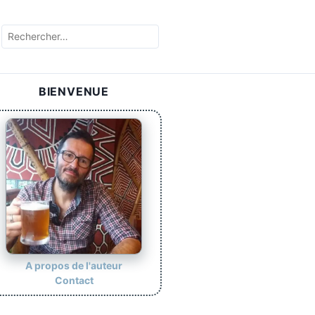
R
e
c
h
BIENVENUE
e
r
c
h
e
r
:
A propos de l'auteur
Contact