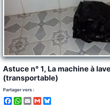
k
y
Astuce n° 1, La machine à lav
(transportable)
Partager vers :
F
W
E
G
Bl
a
h
m
m
u