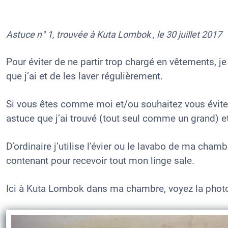
Astuce n° 1, La machine à laver de voyage (transportab
c
at
ai
ai
e
e
s
l
l
s
Astuce n° 1, trouvée à Kuta Lombok , le 30 juillet 2017
b
A
k
o
p
y
Pour éviter de ne partir trop chargé en vêtements, je
o
p
que j’ai et de les laver régulièrement.
k
Si vous êtes comme moi et/ou souhaitez vous éviter 
astuce que j’ai trouvé (tout seul comme un grand) e
D’ordinaire j’utilise l’évier ou le lavabo de ma cham
contenant pour recevoir tout mon linge sale.
Ici à Kuta Lombok dans ma chambre, voyez la photo du