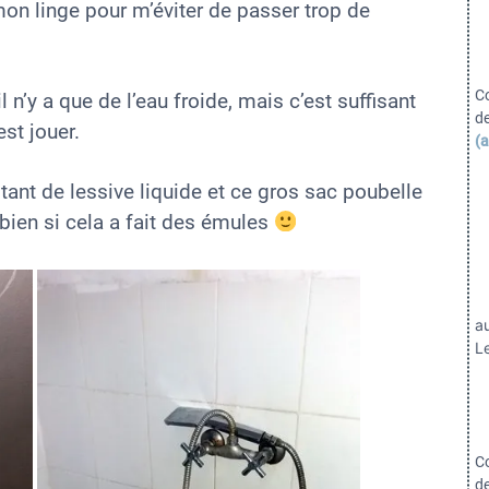
on linge pour m’éviter de passer trop de
C
l n’y a que de l’eau froide, mais c’est suffisant
d
est jouer.
(a
stant de lessive liquide et ce gros sac poubelle
s bien si cela a fait des émules
a
Le
C
d