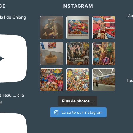
BE
INSTAGRAM
l'A
all de Chiang
tou
l'eau ...ici à
Plus de photos...
g
La suite sur Instagram