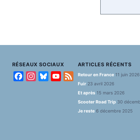
k
y
RÉSEAUX SOCIAUX
ARTICLES RÉCENTS
F
In
Bl
Y
F
Retour en France
11 juin 2026
a
st
u
o
e
Fuir
23 avril 2026
c
a
e
u
e
Et après
15 mars 2026
Scooter Road Trip
30 décemb
e
g
s
T
d
Je reste
6 décembre 2025
b
ra
k
u
o
m
y
b
o
e