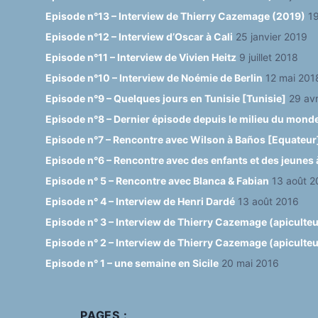
Episode n°13 – Interview de Thierry Cazemage (2019)
19
Episode n°12 – Interview d’Oscar à Cali
25 janvier 2019
Episode n°11 – Interview de Vivien Heitz
9 juillet 2018
Episode n°10 – Interview de Noémie de Berlin
12 mai 201
Episode n°9 – Quelques jours en Tunisie [Tunisie]
29 avr
Episode n°8 – Dernier épisode depuis le milieu du mond
Episode n°7 – Rencontre avec Wilson à Baños [Equateur
Episode n°6 – Rencontre avec des enfants et des jeunes 
Episode n° 5 – Rencontre avec Blanca & Fabian
13 août 2
Episode n° 4 – Interview de Henri Dardé
13 août 2016
Episode n° 3 – Interview de Thierry Cazemage (apiculteur
Episode n° 2 – Interview de Thierry Cazemage (apiculteur 
Episode n° 1 – une semaine en Sicile
20 mai 2016
PAGES :