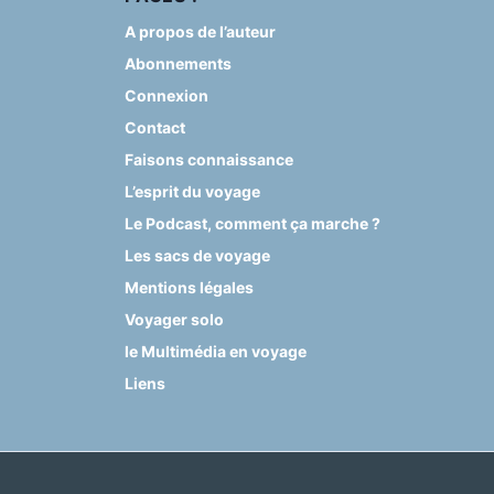
A propos de l’auteur
Abonnements
Connexion
Contact
Faisons connaissance
L’esprit du voyage
Le Podcast, comment ça marche ?
Les sacs de voyage
Mentions légales
Voyager solo
le Multimédia en voyage
Liens