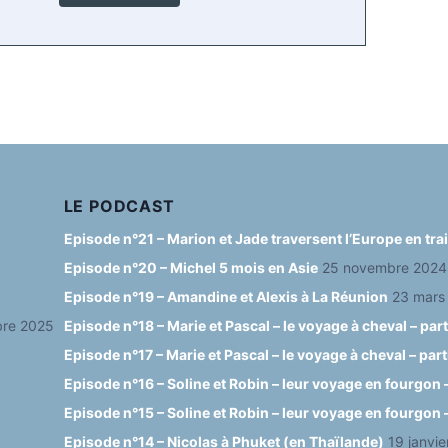
N
O
S
L
O
E
D
P
E
P
T
C
R
O
S
A
I
S
D
S
T
E
T
V
O
LE PODCAST
Y
A
Episode n°21 – Marion et Jade traversent l’Europe en tr
G
Episode n°20 – Michel 5 mois en Asie
25 novembre 2024
E
Episode n°19 – Amandine et Alexis à La Réunion
23 mars
re 2025
Episode n°18 – Marie et Pascal – le voyage à cheval – part
Episode n°17 – Marie et Pascal – le voyage à cheval – part
Episode n°16 – Soline et Robin – leur voyage en fourgon –
Episode n°15 – Soline et Robin – leur voyage en fourgon –
Episode n°14 – Nicolas à Phuket (en Thaïlande)
19 janvi