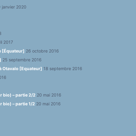
 janvier 2020
8
il 2017
e [Équateur]
26 octobre 2016
]
25 septembre 2016
à Otavalo [Equateur]
18 septembre 2016
016
 bio) – partie 2/2
20 mai 2016
bio) – partie 1/2
20 mai 2016