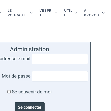
LE
L’ESPRI
UTIL
A
S
S
S
S
S
PODCAST
T
E
PROPOS
h
h
h
h
h
o
o
o
o
o
w
w
w
w
w
s
s
s
s
s
u
u
u
u
u
Administration
b
b
b
b
b
m
m
m
m
m
 adresse e-mail
e
e
e
e
e
n
n
n
n
n
u
u
u
u
u
Mot de passe
f
f
f
f
f
o
o
o
o
o
Se souvenir de moi
r
r
r
r
r
C
L
L
U
A
A
E
'
T
P
R
P
E
I
R