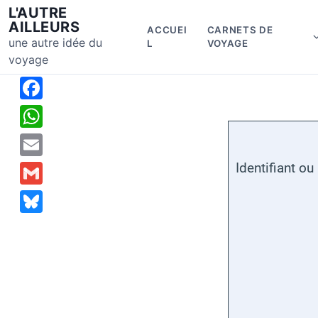
S
L'AUTRE
k
AILLEURS
ACCUEI
CARNETS DE
i
une autre idée du
L
VOYAGE
p
voyage
t
o
c
F
o
a
W
n
c
t
h
E
Identifiant ou
e
e
a
m
n
G
b
t
t
a
m
o
B
s
i
a
o
l
A
l
i
k
u
p
l
e
p
s