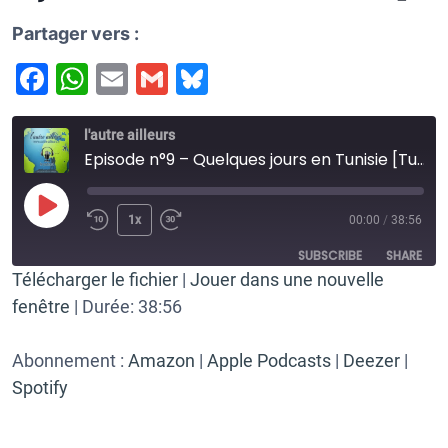
Partager vers :
F
W
E
G
Bl
a
h
m
m
u
c
at
ai
ai
e
l'autre ailleurs
Episode n°9 – Quelques jours en Tunisie [Tunisie]
e
s
l
l
s
b
A
k
P
1x
00:00
/
38:56
o
p
y
l
SUBSCRIBE
SHARE
o
p
a
Télécharger le fichier
|
Jouer dans une nouvelle
y
k
fenêtre
|
Durée: 38:56
SHARE
Amazon
Apple Podcasts
E
p
Deezer
Spotify
LINK
Abonnement :
i
Amazon
|
Apple Podcasts
|
Deezer
|
RSS FEED
s
Spotify
EMBED
o
d