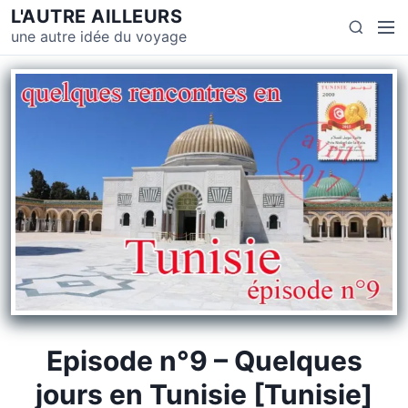
S
L'AUTRE AILLEURS
M
S
k
une autre idée du voyage
e
e
i
n
a
p
u
r
t
c
o
h
c
o
n
t
e
n
t
Episode n°9 – Quelques
jours en Tunisie [Tunisie]