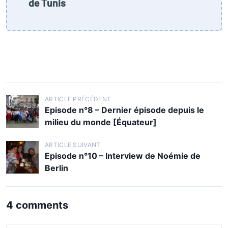
de Tunis
N
ARTICLE PRÉCÉDENT
Episode n°8 – Dernier épisode depuis le
a
milieu du monde [Équateur]
v
i
ARTICLE SUIVANT
Episode n°10 – Interview de Noémie de
g
Berlin
a
t
4 comments
i
o