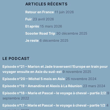
c
a
e
u
e
ARTICLES RÉCENTS
e
g
s
T
d
Retour en France
11 juin 2026
b
ra
k
u
Fuir
23 avril 2026
o
m
y
b
Et après
15 mars 2026
o
e
Scooter Road Trip
30 décembre 2025
Je reste
6 décembre 2025
k
C
h
a
LE PODCAST
n
Episode n°21 – Marion et Jade traversent l’Europe en train pour
voyager ensuite en Asie du sud-est
9 novembre 2025
n
Episode n°20 – Michel 5 mois en Asie
25 novembre 2024
el
Episode n°19 – Amandine et Alexis à La Réunion
23 mars 2024
Episode n°18 – Marie et Pascal – le voyage à cheval – partie 2/2
9
septembre 2022
Episode n°17 – Marie et Pascal – le voyage à cheval – partie 1/2
4