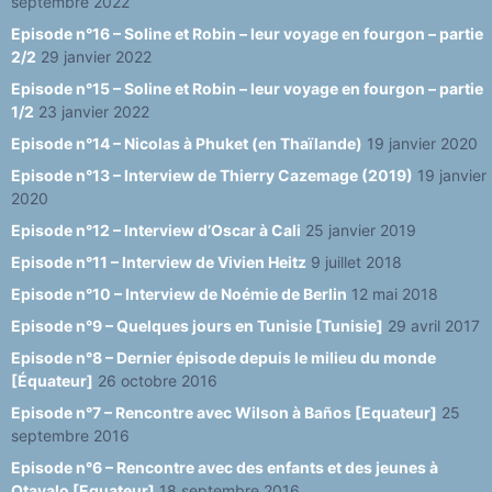
septembre 2022
Episode n°16 – Soline et Robin – leur voyage en fourgon – partie
2/2
29 janvier 2022
Episode n°15 – Soline et Robin – leur voyage en fourgon – partie
1/2
23 janvier 2022
Episode n°14 – Nicolas à Phuket (en Thaïlande)
19 janvier 2020
Episode n°13 – Interview de Thierry Cazemage (2019)
19 janvier
2020
Episode n°12 – Interview d’Oscar à Cali
25 janvier 2019
Episode n°11 – Interview de Vivien Heitz
9 juillet 2018
Episode n°10 – Interview de Noémie de Berlin
12 mai 2018
Episode n°9 – Quelques jours en Tunisie [Tunisie]
29 avril 2017
Episode n°8 – Dernier épisode depuis le milieu du monde
[Équateur]
26 octobre 2016
Episode n°7 – Rencontre avec Wilson à Baños [Equateur]
25
septembre 2016
Episode n°6 – Rencontre avec des enfants et des jeunes à
Otavalo [Equateur]
18 septembre 2016