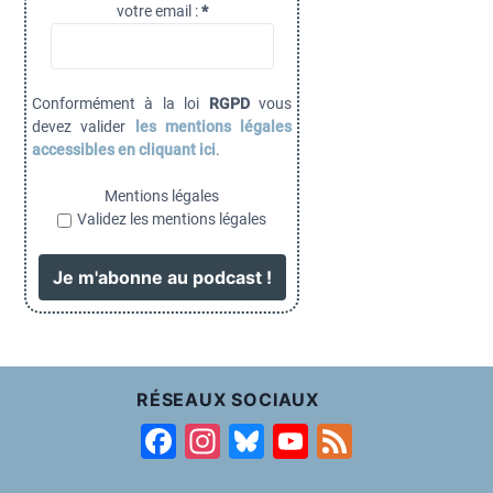
votre email :
*
Conformément à la loi
RGPD
vous
devez valider
les mentions légales
accessibles en cliquant ici
.
Mentions légales
Validez les mentions légales
RÉSEAUX SOCIAUX
F
In
Bl
Y
F
a
st
u
o
e