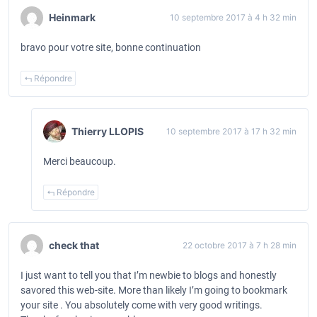
n
Heinmark
10 septembre 2017 à 4 h 32 min
d
bravo pour votre site, bonne continuation
e
l
Répondre
’
a
Thierry LLOPIS
10 septembre 2017 à 17 h 32 min
r
t
Merci beaucoup.
i
Répondre
c
l
e
check that
22 octobre 2017 à 7 h 28 min
I just want to tell you that I’m newbie to blogs and honestly
savored this web-site. More than likely I’m going to bookmark
your site . You absolutely come with very good writings.