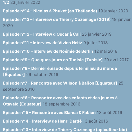
1/2
23 janvier 2022
Episode n°14 – Nicolas à Phuket (en Thaïlande)
19 janvier 2020
Episode n°13 – Interview de Thierry Cazemage (2019)
19 janvier
2020
Episode n°12 – Interview d’Oscar à Cali
25 janvier 2019
Episode n°11 – Interview de Vivien Heitz
9 juillet 2018
Episode n°10 – Interview de Noémie de Berlin
12 mai 2018
Episode n°9 – Quelques jours en Tunisie [Tunisie]
29 avril 2017
Episode n°8 – Dernier épisode depuis le milieu du monde
[Équateur]
26 octobre 2016
Episode n°7 – Rencontre avec Wilson à Baños [Equateur]
25
septembre 2016
Episode n°6 – Rencontre avec des enfants et des jeunes à
Otavalo [Equateur]
18 septembre 2016
Episode n° 5 – Rencontre avec Blanca & Fabian
13 août 2016
Episode n° 4 – Interview de Henri Dardé
13 août 2016
Episode n° 3 – Interview de Thierry Cazemage (apiculteur bio) –