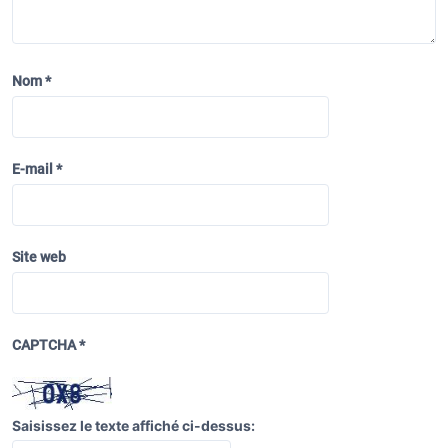
l
’
a
Nom
*
r
t
i
E-mail
*
c
l
e
Site web
CAPTCHA
*
Saisissez le texte affiché ci-dessus: