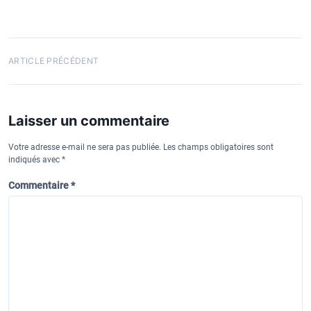
N
ARTICLE PRÉCÉDENT
a
v
Laisser un commentaire
i
g
Votre adresse e-mail ne sera pas publiée.
Les champs obligatoires sont
indiqués avec
*
a
t
Commentaire
*
i
o
n
d
e