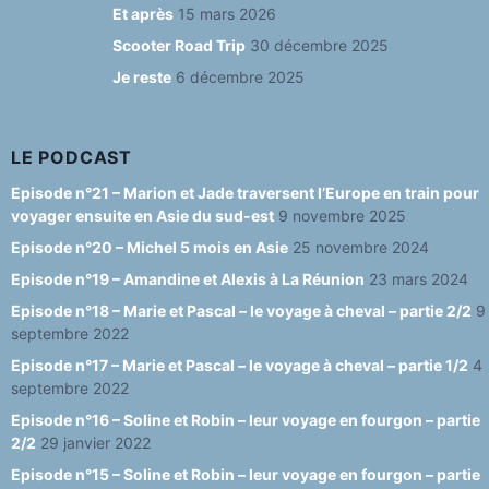
o
m
y
b
Et après
15 mars 2026
o
e
Scooter Road Trip
30 décembre 2025
Je reste
6 décembre 2025
k
C
h
a
LE PODCAST
n
Episode n°21 – Marion et Jade traversent l’Europe en train pour
voyager ensuite en Asie du sud-est
9 novembre 2025
n
Episode n°20 – Michel 5 mois en Asie
25 novembre 2024
el
Episode n°19 – Amandine et Alexis à La Réunion
23 mars 2024
Episode n°18 – Marie et Pascal – le voyage à cheval – partie 2/2
9
septembre 2022
Episode n°17 – Marie et Pascal – le voyage à cheval – partie 1/2
4
septembre 2022
Episode n°16 – Soline et Robin – leur voyage en fourgon – partie
2/2
29 janvier 2022
Episode n°15 – Soline et Robin – leur voyage en fourgon – partie