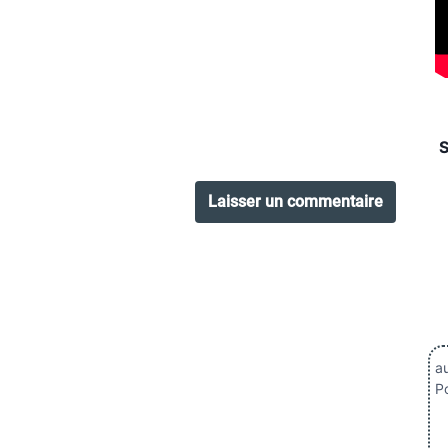
au
Po