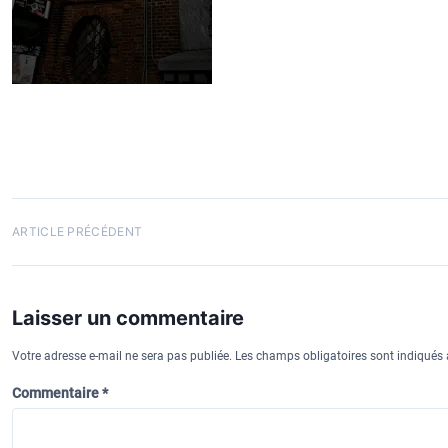
k
y
N
ARTICLE PRÉCÉDENT
a
v
Laisser un commentaire
i
g
Votre adresse e-mail ne sera pas publiée.
Les champs obligatoires sont indiqués
a
Commentaire
*
t
i