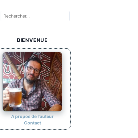
R
e
c
h
BIENVENUE
e
r
c
h
e
r
:
A propos de l'auteur
Contact