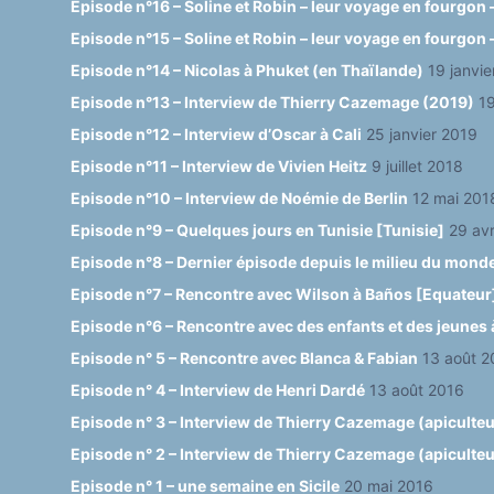
Episode n°16 – Soline et Robin – leur voyage en fourgon –
Episode n°15 – Soline et Robin – leur voyage en fourgon –
Episode n°14 – Nicolas à Phuket (en Thaïlande)
19 janvi
Episode n°13 – Interview de Thierry Cazemage (2019)
19
Episode n°12 – Interview d’Oscar à Cali
25 janvier 2019
Episode n°11 – Interview de Vivien Heitz
9 juillet 2018
Episode n°10 – Interview de Noémie de Berlin
12 mai 201
Episode n°9 – Quelques jours en Tunisie [Tunisie]
29 avr
Episode n°8 – Dernier épisode depuis le milieu du mond
Episode n°7 – Rencontre avec Wilson à Baños [Equateur
Episode n°6 – Rencontre avec des enfants et des jeunes 
Episode n° 5 – Rencontre avec Blanca & Fabian
13 août 2
Episode n° 4 – Interview de Henri Dardé
13 août 2016
Episode n° 3 – Interview de Thierry Cazemage (apiculteur
Episode n° 2 – Interview de Thierry Cazemage (apiculteur 
Episode n° 1 – une semaine en Sicile
20 mai 2016