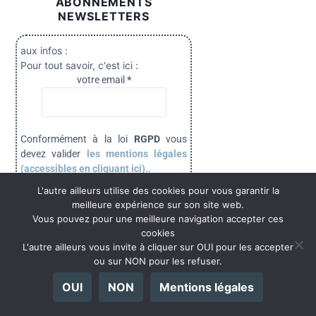
ABONNEMENTS
NEWSLETTERS
aux infos :
Pour tout savoir, c'est ici :
votre email
*
Conformément à la loi
RGPD
vous
devez valider
les mentions légales
(accessibles en cliquant ici).
.
L'autre ailleurs utilise des cookies pour vous garantir la
Mentions légales
meilleure expérience sur son site web.
Validez les mentions légales
Vous pouvez pour une meilleure navigation accepter ces
cookies
L'autre ailleurs vous invite à cliquer sur OUI pour les accepter
ou sur NON pour les refuser.
OUI
NON
Mentions légales
aux podcasts :
Le podcast, c'est ici :