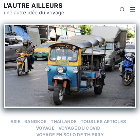
L'AUTRE AILLEURS
une autre idée du voyage
ASIE
BANGKOK
THAÏLANDE
TOUS LES ARTICLES
VOYAGE
VOYAGE DU COVID
VOYAGE EN SOLO DE THIERRY