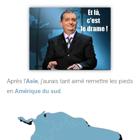
Après l’
Asie
, j’aurais tant aimé remettre les pieds
en
Amérique du sud
.