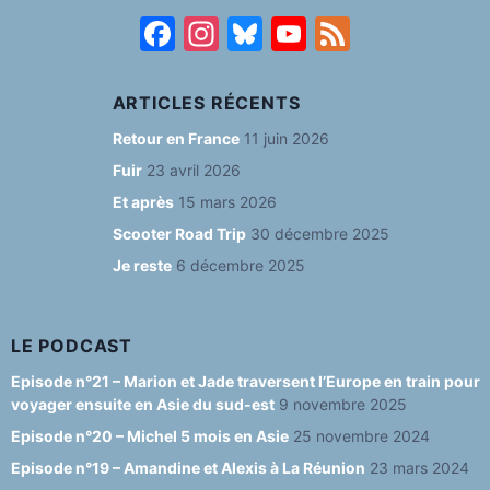
F
In
Bl
Y
F
a
st
u
o
e
c
a
e
u
e
ARTICLES RÉCENTS
e
g
s
T
d
Retour en France
11 juin 2026
b
ra
k
u
Fuir
23 avril 2026
o
m
y
b
Et après
15 mars 2026
o
e
Scooter Road Trip
30 décembre 2025
Je reste
6 décembre 2025
k
C
h
a
LE PODCAST
n
Episode n°21 – Marion et Jade traversent l’Europe en train pour
voyager ensuite en Asie du sud-est
9 novembre 2025
n
Episode n°20 – Michel 5 mois en Asie
25 novembre 2024
el
Episode n°19 – Amandine et Alexis à La Réunion
23 mars 2024