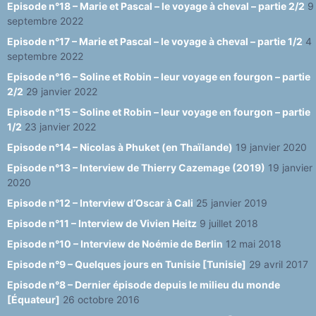
Episode n°18 – Marie et Pascal – le voyage à cheval – partie 2/2
9
septembre 2022
Episode n°17 – Marie et Pascal – le voyage à cheval – partie 1/2
4
septembre 2022
Episode n°16 – Soline et Robin – leur voyage en fourgon – partie
2/2
29 janvier 2022
Episode n°15 – Soline et Robin – leur voyage en fourgon – partie
1/2
23 janvier 2022
Episode n°14 – Nicolas à Phuket (en Thaïlande)
19 janvier 2020
Episode n°13 – Interview de Thierry Cazemage (2019)
19 janvier
2020
Episode n°12 – Interview d’Oscar à Cali
25 janvier 2019
Episode n°11 – Interview de Vivien Heitz
9 juillet 2018
Episode n°10 – Interview de Noémie de Berlin
12 mai 2018
Episode n°9 – Quelques jours en Tunisie [Tunisie]
29 avril 2017
Episode n°8 – Dernier épisode depuis le milieu du monde
[Équateur]
26 octobre 2016