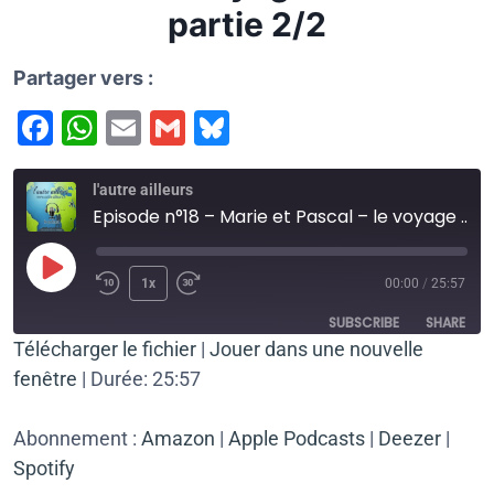
partie 2/2
Partager vers :
F
W
E
G
Bl
a
h
m
m
u
c
at
ai
ai
e
l'autre ailleurs
Episode n°18 – Marie et Pascal – le voyage à cheval – partie 2/2
e
s
l
l
s
b
A
k
1x
00:00
/
25:57
o
p
y
SUBSCRIBE
SHARE
o
p
Télécharger le fichier
|
Jouer dans une nouvelle
k
fenêtre
|
Durée: 25:57
SHARE
Amazon
Apple Podcasts
Deezer
Spotify
LINK
Abonnement :
Amazon
|
Apple Podcasts
|
Deezer
|
RSS FEED
Spotify
EMBED