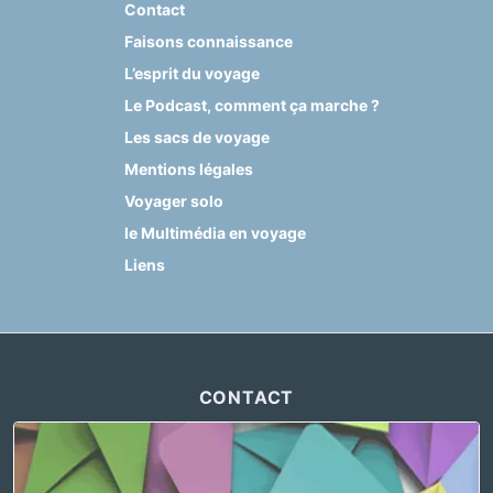
Contact
Faisons connaissance
L’esprit du voyage
Le Podcast, comment ça marche ?
Les sacs de voyage
Mentions légales
Voyager solo
le Multimédia en voyage
Liens
CONTACT