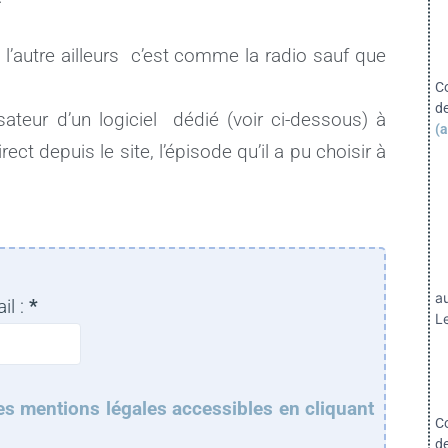
 l’autre ailleurs c’est comme la radio sauf que
C
d
ateur d’un logiciel dédié (voir ci-dessous) à
(a
ect depuis le site, l’épisode qu’il a pu choisir à
a
il :
*
Le
es mentions légales accessibles en cliquant
C
d