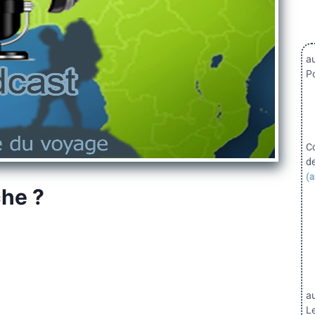
au
Po
C
d
(a
he ?
a
Le