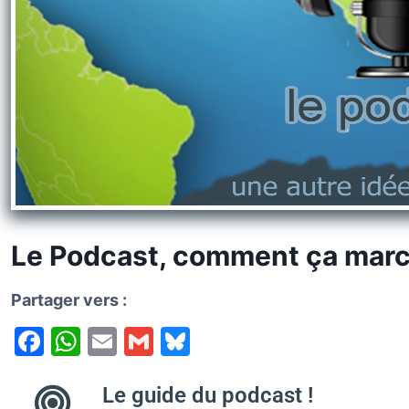
k
y
Le Podcast, comment ça marc
Partager vers :
F
W
E
G
Bl
a
h
m
m
u
c
at
ai
ai
e
Le guide du podcast !