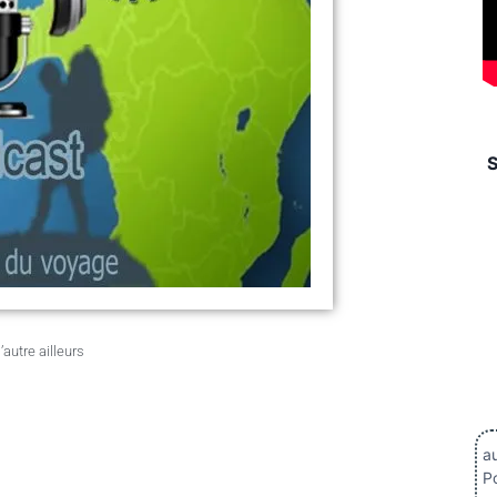
autre ailleurs
au
Po
.