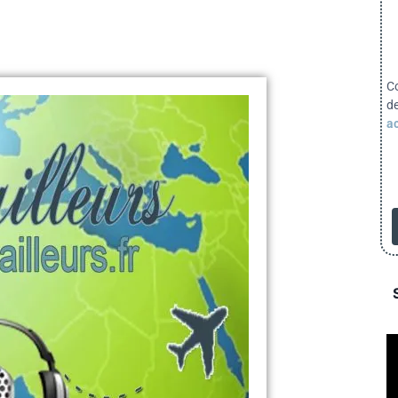
C
d
ac