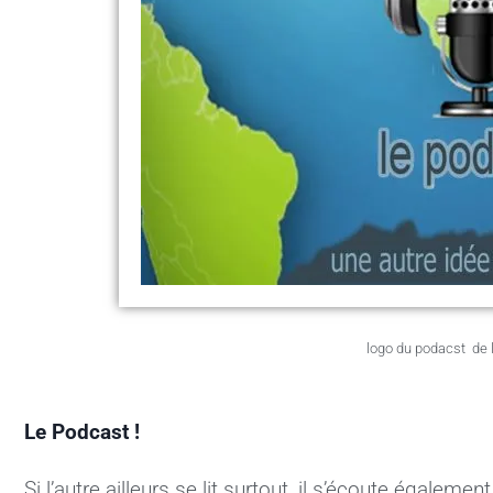
logo du podacst de l’
Le Podcast !
Si l’autre ailleurs se lit surtout, il s’écoute également