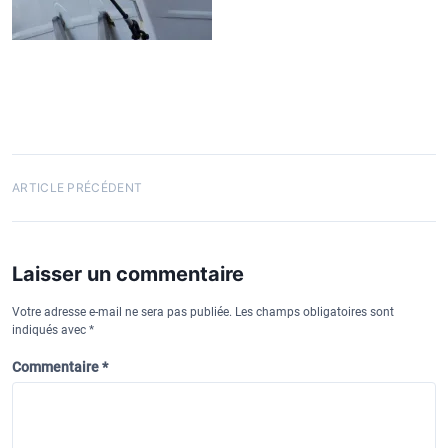
N
ARTICLE PRÉCÉDENT
a
v
Laisser un commentaire
i
g
Votre adresse e-mail ne sera pas publiée.
Les champs obligatoires sont
indiqués avec
*
a
t
Commentaire
*
i
o