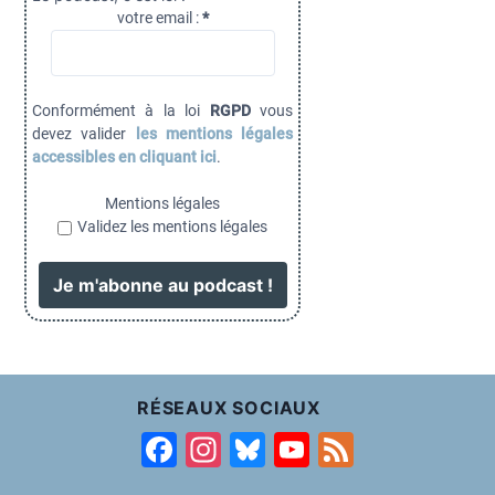
votre email :
*
Conformément à la loi
RGPD
vous
devez valider
les mentions légales
accessibles en cliquant ici
.
Mentions légales
Validez les mentions légales
RÉSEAUX SOCIAUX
F
In
Bl
Y
F
a
st
u
o
e