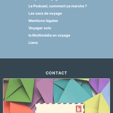
Le Podcast, comment ça marche ?
Les sacs de voyage
Mentions légales
Voyager solo
le Multimédia en voyage
Liens
CONTACT