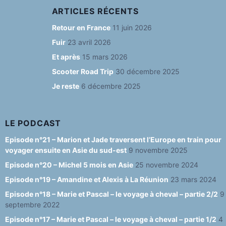
c
a
e
u
e
ARTICLES RÉCENTS
e
g
s
T
d
Retour en France
11 juin 2026
b
ra
k
u
Fuir
23 avril 2026
o
m
y
b
Et après
15 mars 2026
o
e
Scooter Road Trip
30 décembre 2025
Je reste
6 décembre 2025
k
C
h
a
LE PODCAST
n
Episode n°21 – Marion et Jade traversent l’Europe en train pour
voyager ensuite en Asie du sud-est
9 novembre 2025
n
Episode n°20 – Michel 5 mois en Asie
25 novembre 2024
el
Episode n°19 – Amandine et Alexis à La Réunion
23 mars 2024
Episode n°18 – Marie et Pascal – le voyage à cheval – partie 2/2
9
septembre 2022
Episode n°17 – Marie et Pascal – le voyage à cheval – partie 1/2
4