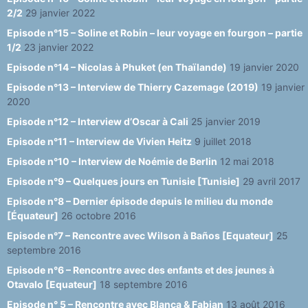
2/2
29 janvier 2022
Episode n°15 – Soline et Robin – leur voyage en fourgon – partie
1/2
23 janvier 2022
Episode n°14 – Nicolas à Phuket (en Thaïlande)
19 janvier 2020
Episode n°13 – Interview de Thierry Cazemage (2019)
19 janvier
2020
Episode n°12 – Interview d’Oscar à Cali
25 janvier 2019
Episode n°11 – Interview de Vivien Heitz
9 juillet 2018
Episode n°10 – Interview de Noémie de Berlin
12 mai 2018
Episode n°9 – Quelques jours en Tunisie [Tunisie]
29 avril 2017
Episode n°8 – Dernier épisode depuis le milieu du monde
[Équateur]
26 octobre 2016
Episode n°7 – Rencontre avec Wilson à Baños [Equateur]
25
septembre 2016
Episode n°6 – Rencontre avec des enfants et des jeunes à
Otavalo [Equateur]
18 septembre 2016
Episode n° 5 – Rencontre avec Blanca & Fabian
13 août 2016