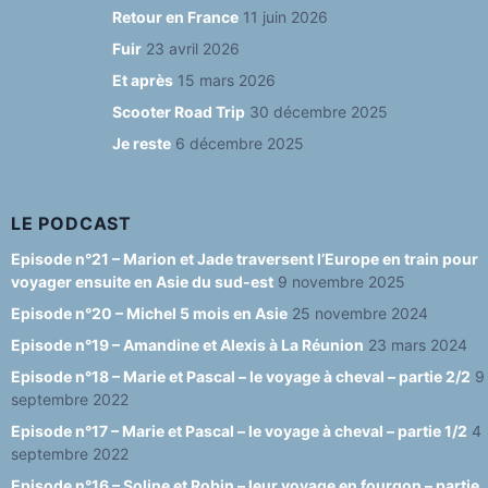
e
g
s
T
d
Retour en France
11 juin 2026
b
ra
k
u
Fuir
23 avril 2026
o
m
y
b
Et après
15 mars 2026
o
e
Scooter Road Trip
30 décembre 2025
Je reste
6 décembre 2025
k
C
h
a
LE PODCAST
n
Episode n°21 – Marion et Jade traversent l’Europe en train pour
voyager ensuite en Asie du sud-est
9 novembre 2025
n
Episode n°20 – Michel 5 mois en Asie
25 novembre 2024
el
Episode n°19 – Amandine et Alexis à La Réunion
23 mars 2024
Episode n°18 – Marie et Pascal – le voyage à cheval – partie 2/2
9
septembre 2022
Episode n°17 – Marie et Pascal – le voyage à cheval – partie 1/2
4
septembre 2022
Episode n°16 – Soline et Robin – leur voyage en fourgon – partie