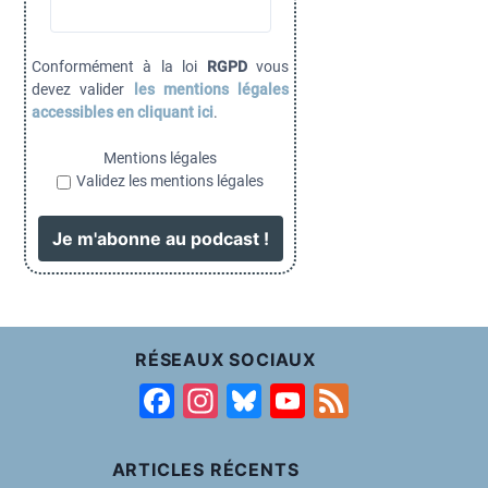
Conformément à la loi
RGPD
vous
devez valider
les mentions légales
accessibles en cliquant ici
.
Mentions légales
Validez les mentions légales
RÉSEAUX SOCIAUX
F
In
Bl
Y
F
a
st
u
o
e
c
a
e
u
e
ARTICLES RÉCENTS