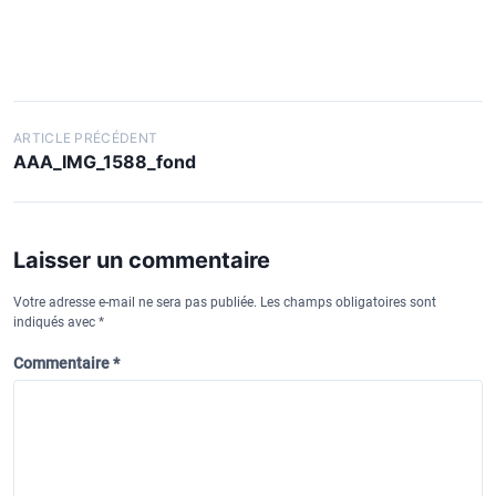
N
ARTICLE PRÉCÉDENT
AAA_IMG_1588_fond
a
v
i
Laisser un commentaire
g
a
Votre adresse e-mail ne sera pas publiée.
Les champs obligatoires sont
indiqués avec
*
t
Commentaire
*
i
o
n
d