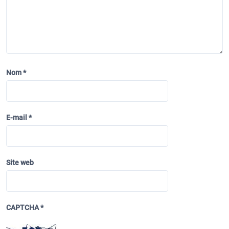
e
l
’
a
r
Nom
*
t
i
c
E-mail
*
l
e
Site web
CAPTCHA
*