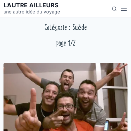
S
L'AUTRE AILLEURS
M
S
k
une autre idée du voyage
e
e
i
n
a
p
Catégorie : Suède
u
r
t
c
o
page 1/2
h
c
o
n
t
e
n
t