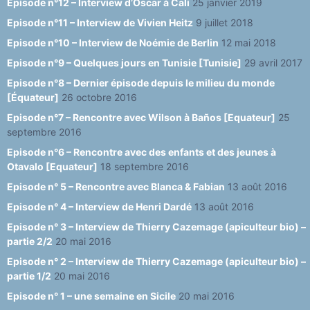
Episode n°12 – Interview d’Oscar à Cali
25 janvier 2019
Episode n°11 – Interview de Vivien Heitz
9 juillet 2018
Episode n°10 – Interview de Noémie de Berlin
12 mai 2018
Episode n°9 – Quelques jours en Tunisie [Tunisie]
29 avril 2017
Episode n°8 – Dernier épisode depuis le milieu du monde
[Équateur]
26 octobre 2016
Episode n°7 – Rencontre avec Wilson à Baños [Equateur]
25
septembre 2016
Episode n°6 – Rencontre avec des enfants et des jeunes à
Otavalo [Equateur]
18 septembre 2016
Episode n° 5 – Rencontre avec Blanca & Fabian
13 août 2016
Episode n° 4 – Interview de Henri Dardé
13 août 2016
Episode n° 3 – Interview de Thierry Cazemage (apiculteur bio) –
partie 2/2
20 mai 2016
Episode n° 2 – Interview de Thierry Cazemage (apiculteur bio) –
partie 1/2
20 mai 2016
Episode n° 1 – une semaine en Sicile
20 mai 2016