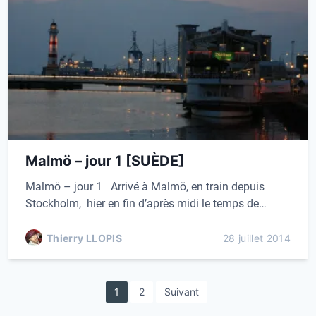
Malmö – jour 1 [SUÈDE]
Malmö – jour 1 Arrivé à Malmö, en train depuis
Stockholm, hier en fin d’après midi le temps de…
Thierry LLOPIS
28 juillet 2014
P
1
2
Suivant
a