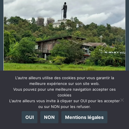
L'autre ailleurs utilise des cookies pour vous garantir la
meilleure expérience sur son site web.
Plus de photos...
La suite sur Instagram
Vous pouvez pour une meilleure navigation accepter ces
cookies
L'autre ailleurs vous invite à cliquer sur OUI pour les accepter
ou sur NON pour les refuser.
RADIO @ILLEURS
l'Autre Ailleurs s'écoute également en podcast
OUI
NON
Mentions légales