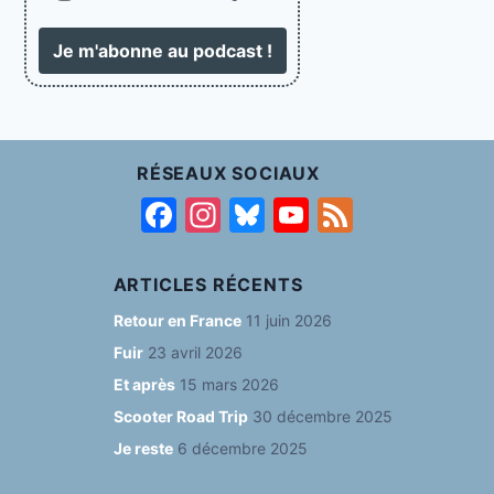
RÉSEAUX SOCIAUX
F
In
Bl
Y
F
a
st
u
o
e
c
a
e
u
e
ARTICLES RÉCENTS
e
g
s
T
d
Retour en France
11 juin 2026
b
ra
k
u
Fuir
23 avril 2026
o
m
y
b
Et après
15 mars 2026
o
e
Scooter Road Trip
30 décembre 2025
Je reste
6 décembre 2025
k
C