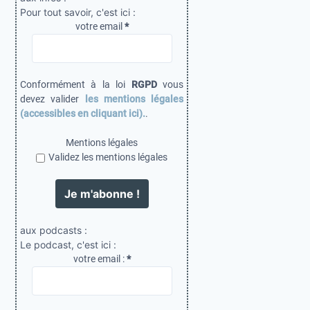
Pour tout savoir, c'est ici :
i
votre email
*
c
a
t
Conformément à la loi
RGPD
vous
i
devez valider
les mentions légales
(accessibles en cliquant ici).
.
o
n
Mentions légales
Validez les mentions légales
s
aux podcasts :
Le podcast, c'est ici :
votre email :
*