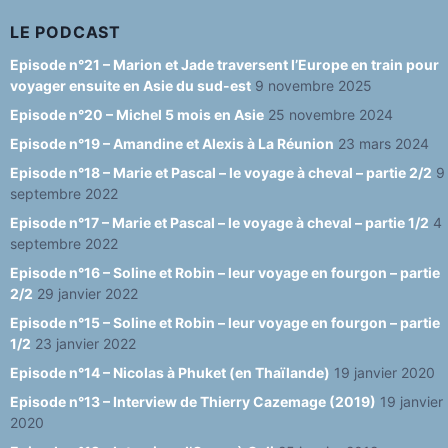
h
a
LE PODCAST
n
Episode n°21 – Marion et Jade traversent l’Europe en train pour
voyager ensuite en Asie du sud-est
9 novembre 2025
n
Episode n°20 – Michel 5 mois en Asie
25 novembre 2024
el
Episode n°19 – Amandine et Alexis à La Réunion
23 mars 2024
Episode n°18 – Marie et Pascal – le voyage à cheval – partie 2/2
9
septembre 2022
Episode n°17 – Marie et Pascal – le voyage à cheval – partie 1/2
4
septembre 2022
Episode n°16 – Soline et Robin – leur voyage en fourgon – partie
2/2
29 janvier 2022
Episode n°15 – Soline et Robin – leur voyage en fourgon – partie
1/2
23 janvier 2022
Episode n°14 – Nicolas à Phuket (en Thaïlande)
19 janvier 2020
Episode n°13 – Interview de Thierry Cazemage (2019)
19 janvier
2020