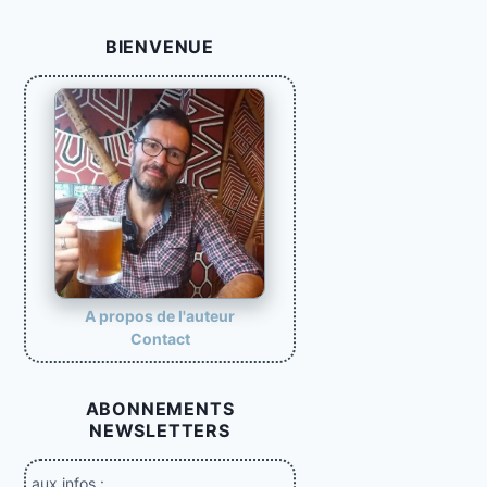
g
BIENVENUE
i
n
a
t
i
o
n
d
e
A propos de l'auteur
Contact
s
p
ABONNEMENTS
u
NEWSLETTERS
b
l
aux infos :