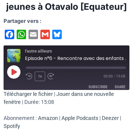
jeunes à Otavalo [Equateur]
Partager vers :
F
W
E
G
Bl
a
h
m
m
u
c
at
ai
ai
e
l'autre ailleurs
Episode n°6 - Rencontre avec des enfants et des jeunes à Otavalo [Equateur]
e
s
l
l
s
b
A
k
1x
00:00
/
15:08
o
p
y
SUBSCRIBE
SHARE
o
p
Télécharger le fichier
|
Jouer dans une nouvelle
k
fenêtre
|
Durée: 15:08
SHARE
Amazon
Apple Podcasts
Deezer
Spotify
LINK
Abonnement :
Amazon
|
Apple Podcasts
|
Deezer
|
RSS FEED
Spotify
EMBED