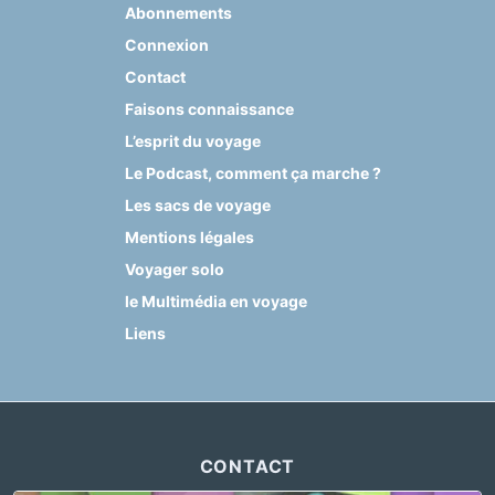
Abonnements
Connexion
Contact
Faisons connaissance
L’esprit du voyage
Le Podcast, comment ça marche ?
Les sacs de voyage
Mentions légales
Voyager solo
le Multimédia en voyage
Liens
CONTACT