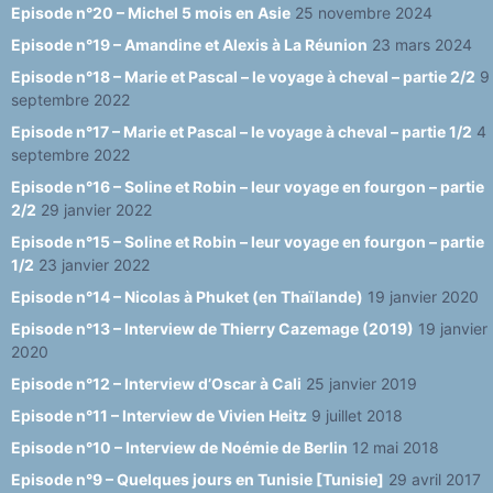
Episode n°20 – Michel 5 mois en Asie
25 novembre 2024
el
Episode n°19 – Amandine et Alexis à La Réunion
23 mars 2024
Episode n°18 – Marie et Pascal – le voyage à cheval – partie 2/2
9
septembre 2022
Episode n°17 – Marie et Pascal – le voyage à cheval – partie 1/2
4
septembre 2022
Episode n°16 – Soline et Robin – leur voyage en fourgon – partie
2/2
29 janvier 2022
Episode n°15 – Soline et Robin – leur voyage en fourgon – partie
1/2
23 janvier 2022
Episode n°14 – Nicolas à Phuket (en Thaïlande)
19 janvier 2020
Episode n°13 – Interview de Thierry Cazemage (2019)
19 janvier
2020
Episode n°12 – Interview d’Oscar à Cali
25 janvier 2019
Episode n°11 – Interview de Vivien Heitz
9 juillet 2018
Episode n°10 – Interview de Noémie de Berlin
12 mai 2018
Episode n°9 – Quelques jours en Tunisie [Tunisie]
29 avril 2017