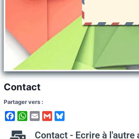
k
y
Contact
Partager vers :
F
W
E
G
Bl
a
h
m
m
u
c
at
Contact - Ecrire à l'autre 
ai
ai
e