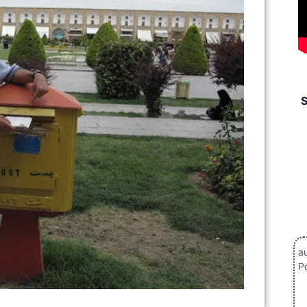
au
Po