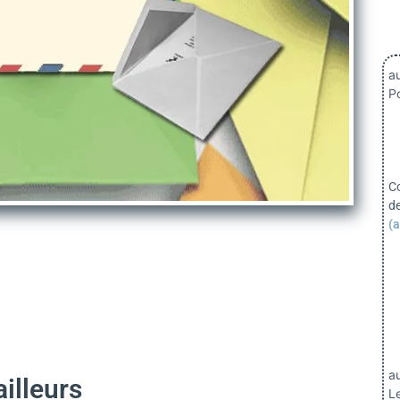
au
Po
C
d
(a
a
ailleurs
Le