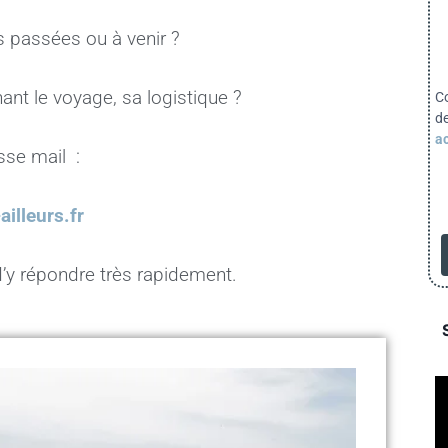
s passées ou à venir ?
nt le voyage, sa logistique ?
C
d
ac
sse mail :
ailleurs.fr
 d’y répondre très rapidement.