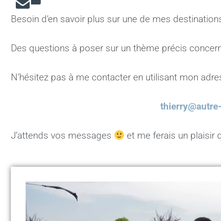
e
s
l
l
s
Besoin d’en savoir plus sur une de mes destination
b
A
k
o
p
y
Des questions à poser sur un thème précis concerna
o
p
k
N’hésitez pas à me contacter en utilisant mon adre
thierry@autre-
J’attends vos messages
et me ferais un plaisir