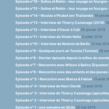
Episode n°16 – Soline et Robin – leur voyage en fourgon –
Episode n°15 – Soline et Robin – leur voyage en fourgon –
Episode n°14 – Nicolas à Phuket (en Thaïlande)
19 janvi
Episode n°13 – Interview de Thierry Cazemage (2019)
19
Episode n°12 – Interview d’Oscar à Cali
25 janvier 2019
Episode n°11 – Interview de Vivien Heitz
9 juillet 2018
Episode n°10 – Interview de Noémie de Berlin
12 mai 201
Episode n°9 – Quelques jours en Tunisie [Tunisie]
29 avr
Episode n°8 – Dernier épisode depuis le milieu du mond
Episode n°7 – Rencontre avec Wilson à Baños [Equateur
Episode n°6 – Rencontre avec des enfants et des jeunes 
Episode n° 5 – Rencontre avec Blanca & Fabian
13 août 2
Episode n° 4 – Interview de Henri Dardé
13 août 2016
Episode n° 3 – Interview de Thierry Cazemage (apiculteur
Episode n° 2 – Interview de Thierry Cazemage (apiculteur 
Episode n° 1 – une semaine en Sicile
20 mai 2016