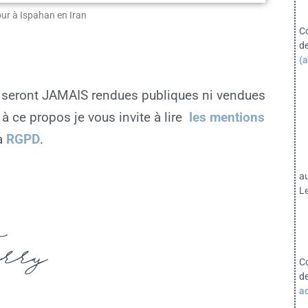
jour à Ispahan en Iran
C
d
(a
seront JAMAIS rendues publiques ni vendues
 à ce propos je vous invite à lire
les mentions
a
RGPD
.
a
Le
rry
C
d
ac