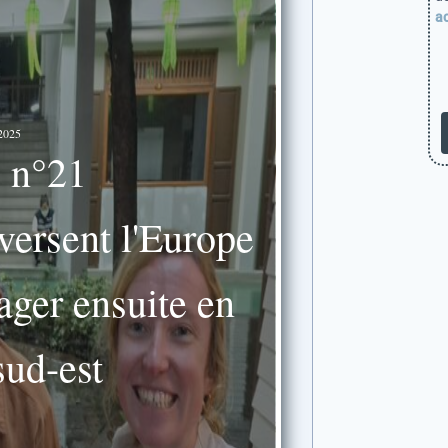
ac
2025
 n°21
versent l'Europe
ager ensuite en
sud-est