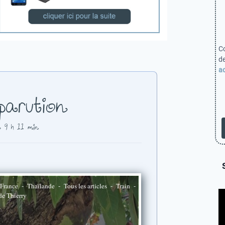
C
d
ac
parution
à 9 h 11 min
France
-
Thaïlande
-
Tous les articles
-
Train
-
de Thierry