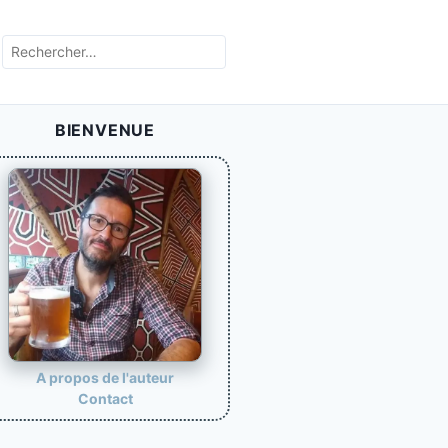
R
e
c
h
BIENVENUE
e
r
c
h
e
r
:
A propos de l'auteur
Contact