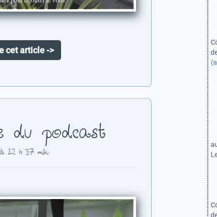
C
e cet article ->
d
(a
e du podcast
a
 à 12 h 37 min
Le
C
d