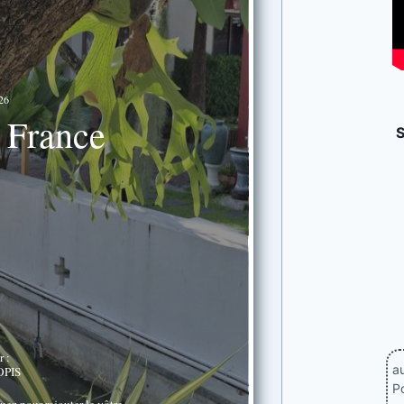
26
 France
r :
au
OPIS
Po
uez pour rajouter le vôtre