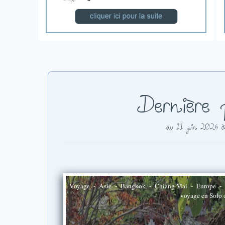
Dernière 
du 11 juin 2026 
Voyage
-
Asie
-
Bangkok
-
Chiang Mai
-
Europe
-
voyage en Solo 