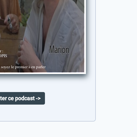
r :
OPIS
oyez le premier à en parler
ter ce podcast ->