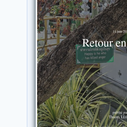
11 juin 20
Retour en
publié pa
Thierry LL
838 vue(s)
9 commentaires, cliq