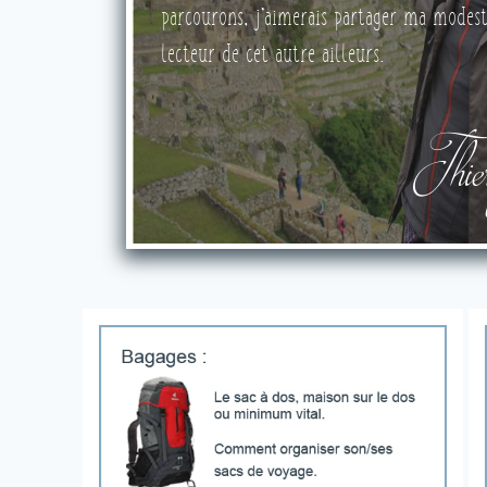
parcourons, j'aimerais partager ma modest
k
lecteur de cet autre ailleurs.
y
Thie