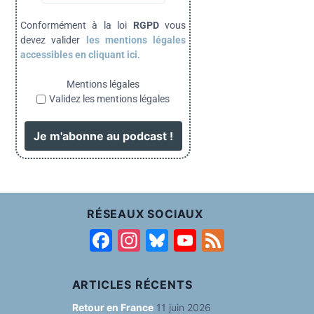
Conformément à la loi
RGPD
vous
devez valider
les mentions légales
accessibles en cliquant ici
.
Mentions légales
Validez les mentions légales
RÉSEAUX SOCIAUX
F
In
Bl
Y
F
a
st
u
o
e
c
a
e
u
e
ARTICLES RÉCENTS
e
g
s
T
d
Retour en France
11 juin 2026