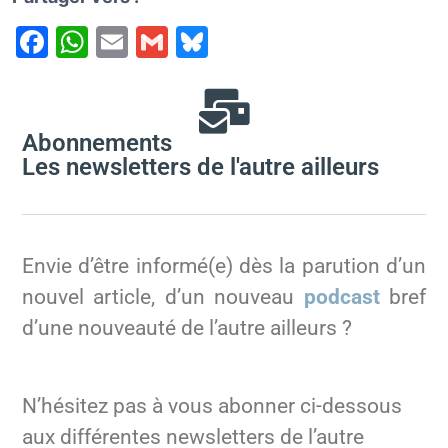
F
W
E
G
Bl
a
h
m
m
u
c
at
ai
ai
e
e
s
l
l
s
Abonnements
b
A
k
Les newsletters de l'autre ailleurs
o
p
y
o
p
k
Envie d’être informé(e) dès la parution d’un
nouvel article, d’un nouveau
podcast
bref
d’une nouveauté de l’autre ailleurs ?
N’hésitez pas à vous abonner ci-dessous
aux différentes newsletters de l’autre