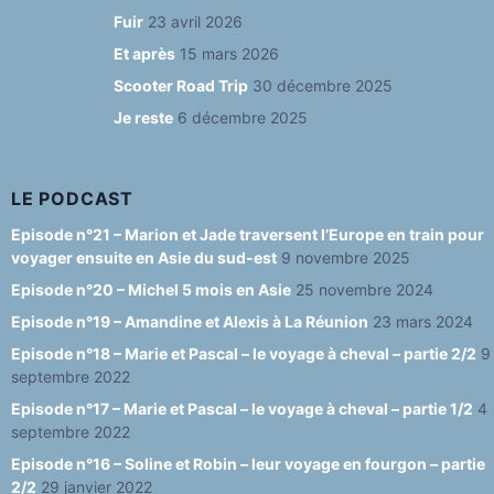
b
ra
k
u
Fuir
23 avril 2026
o
m
y
b
Et après
15 mars 2026
o
e
Scooter Road Trip
30 décembre 2025
Je reste
6 décembre 2025
k
C
h
a
LE PODCAST
n
Episode n°21 – Marion et Jade traversent l’Europe en train pour
voyager ensuite en Asie du sud-est
9 novembre 2025
n
Episode n°20 – Michel 5 mois en Asie
25 novembre 2024
el
Episode n°19 – Amandine et Alexis à La Réunion
23 mars 2024
Episode n°18 – Marie et Pascal – le voyage à cheval – partie 2/2
9
septembre 2022
Episode n°17 – Marie et Pascal – le voyage à cheval – partie 1/2
4
septembre 2022
Episode n°16 – Soline et Robin – leur voyage en fourgon – partie
2/2
29 janvier 2022