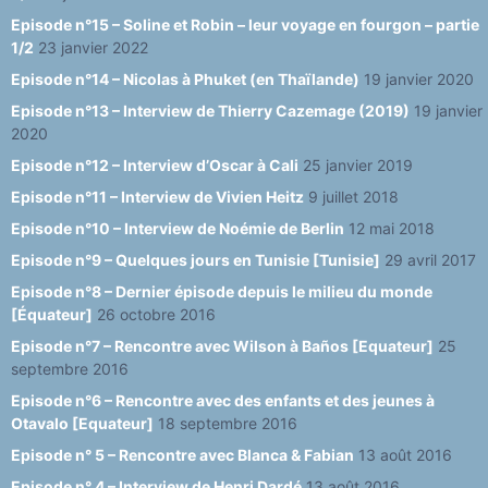
Episode n°15 – Soline et Robin – leur voyage en fourgon – partie
1/2
23 janvier 2022
Episode n°14 – Nicolas à Phuket (en Thaïlande)
19 janvier 2020
Episode n°13 – Interview de Thierry Cazemage (2019)
19 janvier
2020
Episode n°12 – Interview d’Oscar à Cali
25 janvier 2019
Episode n°11 – Interview de Vivien Heitz
9 juillet 2018
Episode n°10 – Interview de Noémie de Berlin
12 mai 2018
Episode n°9 – Quelques jours en Tunisie [Tunisie]
29 avril 2017
Episode n°8 – Dernier épisode depuis le milieu du monde
[Équateur]
26 octobre 2016
Episode n°7 – Rencontre avec Wilson à Baños [Equateur]
25
septembre 2016
Episode n°6 – Rencontre avec des enfants et des jeunes à
Otavalo [Equateur]
18 septembre 2016
Episode n° 5 – Rencontre avec Blanca & Fabian
13 août 2016
Episode n° 4 – Interview de Henri Dardé
13 août 2016