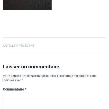
N
ARTICLE PRÉCÉDENT
a
v
Laisser un commentaire
i
g
Votre adresse e-mail ne sera pas publiée.
Les champs obligatoires sont
indiqués avec
*
a
t
Commentaire
*
i
o