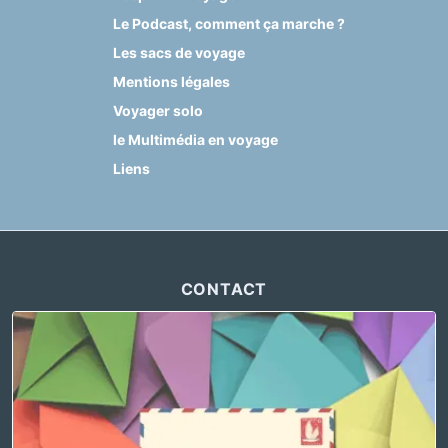
Le Podcast, comment ça marche ?
Les sacs de voyage
Mentions légales
Voyager solo
le Multimédia en voyage
Liens
CONTACT