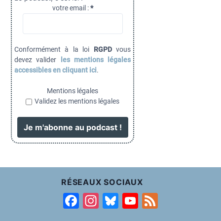
votre email :
*
Conformément à la loi
RGPD
vous
devez valider
les mentions légales
accessibles en cliquant ici
.
Mentions légales
Validez les mentions légales
RÉSEAUX SOCIAUX
F
In
Bl
Y
F
a
st
u
o
e