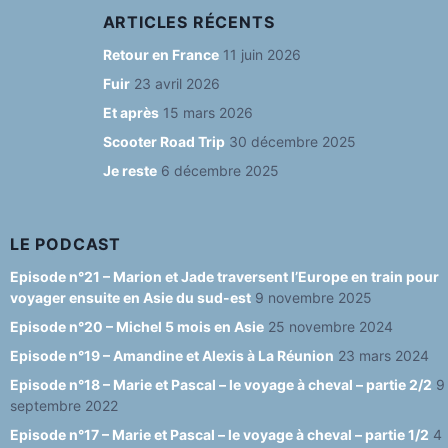
c
a
e
u
e
ARTICLES RÉCENTS
e
g
s
T
d
Retour en France
11 juin 2026
b
ra
k
u
Fuir
23 avril 2026
o
m
y
b
Et après
15 mars 2026
o
e
Scooter Road Trip
30 décembre 2025
Je reste
6 décembre 2025
k
C
h
a
LE PODCAST
n
Episode n°21 – Marion et Jade traversent l’Europe en train pour
voyager ensuite en Asie du sud-est
9 novembre 2025
n
Episode n°20 – Michel 5 mois en Asie
25 novembre 2024
el
Episode n°19 – Amandine et Alexis à La Réunion
23 mars 2024
Episode n°18 – Marie et Pascal – le voyage à cheval – partie 2/2
9
septembre 2022
Episode n°17 – Marie et Pascal – le voyage à cheval – partie 1/2
4