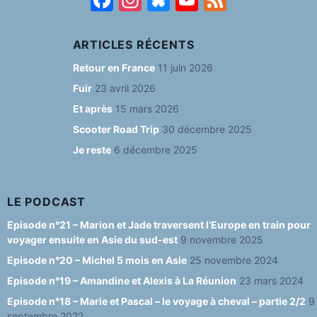
a
st
u
o
e
c
a
e
u
e
ARTICLES RÉCENTS
e
g
s
T
d
Retour en France
11 juin 2026
b
ra
k
u
Fuir
23 avril 2026
o
m
y
b
Et après
15 mars 2026
o
e
Scooter Road Trip
30 décembre 2025
Je reste
6 décembre 2025
k
C
h
a
LE PODCAST
n
Episode n°21 – Marion et Jade traversent l’Europe en train pour
voyager ensuite en Asie du sud-est
9 novembre 2025
n
Episode n°20 – Michel 5 mois en Asie
25 novembre 2024
el
Episode n°19 – Amandine et Alexis à La Réunion
23 mars 2024
Episode n°18 – Marie et Pascal – le voyage à cheval – partie 2/2
9
septembre 2022