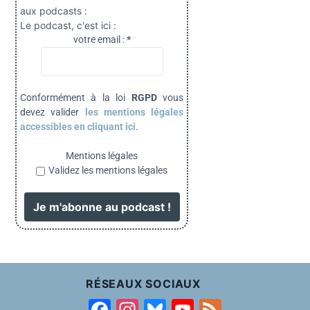
aux podcasts :
Le podcast, c'est ici :
votre email :
*
Conformément à la loi
RGPD
vous
devez valider
les mentions légales
accessibles en cliquant ici
.
Mentions légales
Validez les mentions légales
RÉSEAUX SOCIAUX
F
In
Bl
Y
F