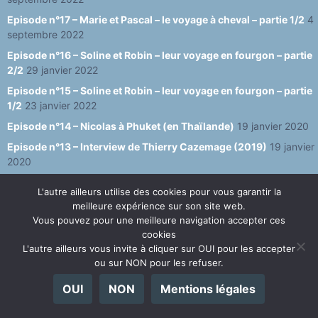
Episode n°17 – Marie et Pascal – le voyage à cheval – partie 1/2
4
septembre 2022
Episode n°16 – Soline et Robin – leur voyage en fourgon – partie
2/2
29 janvier 2022
Episode n°15 – Soline et Robin – leur voyage en fourgon – partie
1/2
23 janvier 2022
Episode n°14 – Nicolas à Phuket (en Thaïlande)
19 janvier 2020
Episode n°13 – Interview de Thierry Cazemage (2019)
19 janvier
2020
Episode n°12 – Interview d’Oscar à Cali
25 janvier 2019
L'autre ailleurs utilise des cookies pour vous garantir la
Episode n°11 – Interview de Vivien Heitz
9 juillet 2018
meilleure expérience sur son site web.
Vous pouvez pour une meilleure navigation accepter ces
Episode n°10 – Interview de Noémie de Berlin
12 mai 2018
cookies
Episode n°9 – Quelques jours en Tunisie [Tunisie]
29 avril 2017
L'autre ailleurs vous invite à cliquer sur OUI pour les accepter
ou sur NON pour les refuser.
Episode n°8 – Dernier épisode depuis le milieu du monde
[Équateur]
26 octobre 2016
OUI
NON
Mentions légales
Episode n°7 – Rencontre avec Wilson à Baños [Equateur]
25
septembre 2016