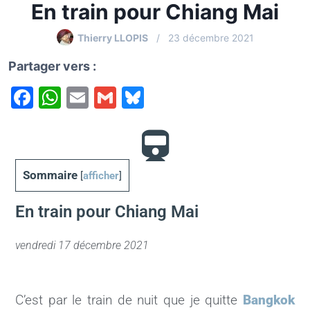
En train pour Chiang Mai
Thierry LLOPIS
23 décembre 2021
Partager vers :
F
W
E
G
Bl
a
h
m
m
u
c
at
ai
ai
e
e
s
l
l
s
Sommaire
[
afficher
]
b
A
k
o
p
y
En train pour Chiang Mai
o
p
k
vendredi 17 décembre 2021
C’est par le train de nuit que je quitte
Bangkok