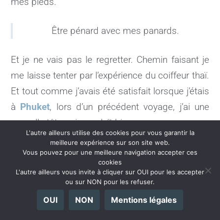
mes pieds.
Être pénard avec mes panards.
Et je ne vais pas le regretter. Chemin faisant je
me laisse tenter par l’expérience du coiffeur thaï.
Et tout comme j’avais été satisfait lorsque j’étais
à
Phuket
, lors d’un précédent voyage, j’ai une
nouvelle tête qui me plaît bien.
L'autre ailleurs utilise des cookies pour vous garantir la
meilleure expérience sur son site web.
Vous pouvez pour une meilleure navigation accepter ces
cookies
L'autre ailleurs vous invite à cliquer sur OUI pour les accepter
ou sur NON pour les refuser.
OUI
NON
Mentions légales