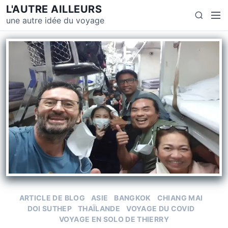
L'AUTRE AILLEURS
une autre idée du voyage
ARTICLE DE BLOG
ASIE
BANGKOK
CHIANG MAI
DOI SUTHEP
THAÏLANDE
VOYAGE DU COVID
VOYAGE EN SOLO DE THIERRY