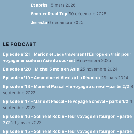
o
m
y
b
Et après
15 mars 2026
o
e
Scooter Road Trip
30 décembre 2025
Je reste
6 décembre 2025
k
C
h
a
LE PODCAST
n
Episode n°21 – Marion et Jade traversent l’Europe en train pour
voyager ensuite en Asie du sud-est
9 novembre 2025
n
Episode n°20 – Michel 5 mois en Asie
25 novembre 2024
el
Episode n°19 – Amandine et Alexis à La Réunion
23 mars 2024
Episode n°18 – Marie et Pascal – le voyage à cheval – partie 2/2
9
septembre 2022
Episode n°17 – Marie et Pascal – le voyage à cheval – partie 1/2
4
septembre 2022
Episode n°16 – Soline et Robin – leur voyage en fourgon – partie
2/2
29 janvier 2022
Episode n°15 – Soline et Robin – leur voyage en fourgon – partie