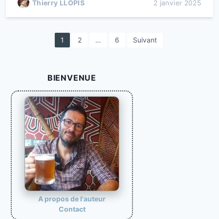
Thierry LLOPIS
2 janvier 2025
P
1
2
…
6
Suivant
a
g
BIENVENUE
i
n
a
t
i
o
n
d
e
A propos de l'auteur
Contact
s