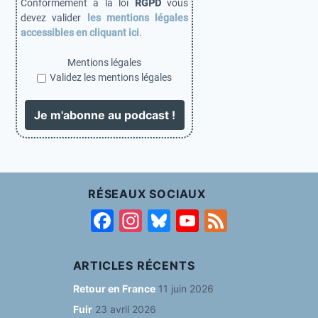
Conformément à la loi
RGPD
vous
devez valider
les mentions légales
accessibles en cliquant ici
.
Mentions légales
Validez les mentions légales
RÉSEAUX SOCIAUX
F
In
Bl
Y
F
a
st
u
o
e
c
a
e
u
e
ARTICLES RÉCENTS
e
g
s
T
d
Retour en France
11 juin 2026
b
ra
k
u
Fuir
23 avril 2026