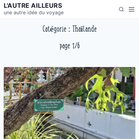
S
L'AUTRE AILLEURS
M
S
k
une autre idée du voyage
e
e
i
n
a
p
Catégorie : Thaïlande
u
r
t
c
o
page 1/6
h
c
o
n
t
e
n
t