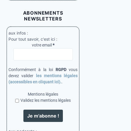
p
ABONNEMENTS
u
NEWSLETTERS
b
l
aux infos :
Pour tout savoir, c'est ici :
i
votre email
*
c
a
t
Conformément à la loi
RGPD
vous
i
devez valider
les mentions légales
(accessibles en cliquant ici).
.
o
n
Mentions légales
Validez les mentions légales
s