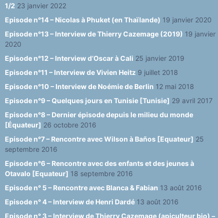
1/2
23 janvier 2022
Episode n°14 – Nicolas à Phuket (en Thaïlande)
19 janvier 2020
Episode n°13 – Interview de Thierry Cazemage (2019)
19 janvier
2020
Episode n°12 – Interview d’Oscar à Cali
25 janvier 2019
Episode n°11 – Interview de Vivien Heitz
9 juillet 2018
Episode n°10 – Interview de Noémie de Berlin
12 mai 2018
Episode n°9 – Quelques jours en Tunisie [Tunisie]
29 avril 2017
Episode n°8 – Dernier épisode depuis le milieu du monde
[Équateur]
26 octobre 2016
Episode n°7 – Rencontre avec Wilson à Baños [Equateur]
25
septembre 2016
Episode n°6 – Rencontre avec des enfants et des jeunes à
Otavalo [Equateur]
18 septembre 2016
Episode n° 5 – Rencontre avec Blanca & Fabian
13 août 2016
Episode n° 4 – Interview de Henri Dardé
13 août 2016
Episode n° 3 – Interview de Thierry Cazemage (apiculteur bio) –