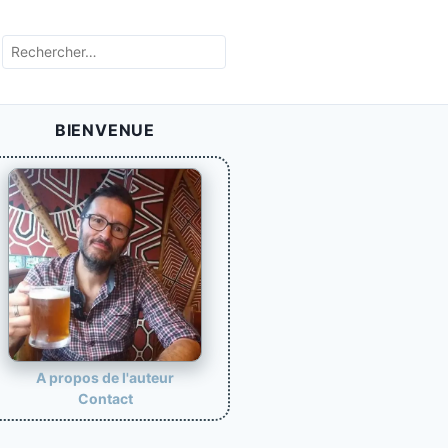
R
e
c
h
BIENVENUE
e
r
c
h
e
r
:
A propos de l'auteur
Contact