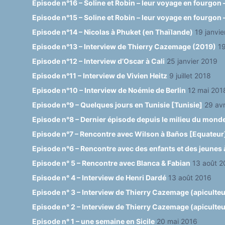
Episode n°16 – Soline et Robin – leur voyage en fourgon –
Episode n°15 – Soline et Robin – leur voyage en fourgon –
Episode n°14 – Nicolas à Phuket (en Thaïlande)
19 janvi
Episode n°13 – Interview de Thierry Cazemage (2019)
19
Episode n°12 – Interview d’Oscar à Cali
25 janvier 2019
Episode n°11 – Interview de Vivien Heitz
9 juillet 2018
Episode n°10 – Interview de Noémie de Berlin
12 mai 201
Episode n°9 – Quelques jours en Tunisie [Tunisie]
29 avr
Episode n°8 – Dernier épisode depuis le milieu du mond
Episode n°7 – Rencontre avec Wilson à Baños [Equateur
Episode n°6 – Rencontre avec des enfants et des jeunes 
Episode n° 5 – Rencontre avec Blanca & Fabian
13 août 2
Episode n° 4 – Interview de Henri Dardé
13 août 2016
Episode n° 3 – Interview de Thierry Cazemage (apiculteur
Episode n° 2 – Interview de Thierry Cazemage (apiculteur 
Episode n° 1 – une semaine en Sicile
20 mai 2016