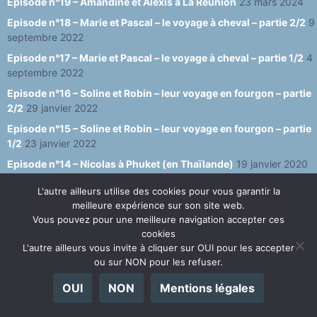
Episode n°19 – Amandine et Alexis à La Réunion
23 mars 2024
Episode n°18 – Marie et Pascal – le voyage à cheval – partie 2/2
9
septembre 2022
Episode n°17 – Marie et Pascal – le voyage à cheval – partie 1/2
4
septembre 2022
Episode n°16 – Soline et Robin – leur voyage en fourgon – partie
2/2
29 janvier 2022
Episode n°15 – Soline et Robin – leur voyage en fourgon – partie
1/2
23 janvier 2022
Episode n°14 – Nicolas à Phuket (en Thaïlande)
19 janvier 2020
Episode n°13 – Interview de Thierry Cazemage (2019)
19 janvier
L'autre ailleurs utilise des cookies pour vous garantir la
2020
meilleure expérience sur son site web.
Vous pouvez pour une meilleure navigation accepter ces
Episode n°12 – Interview d’Oscar à Cali
25 janvier 2019
cookies
Episode n°11 – Interview de Vivien Heitz
9 juillet 2018
L'autre ailleurs vous invite à cliquer sur OUI pour les accepter
Episode n°10 – Interview de Noémie de Berlin
12 mai 2018
ou sur NON pour les refuser.
Episode n°9 – Quelques jours en Tunisie [Tunisie]
29 avril 2017
OUI
NON
Mentions légales
Episode n°8 – Dernier épisode depuis le milieu du monde
[Équateur]
26 octobre 2016