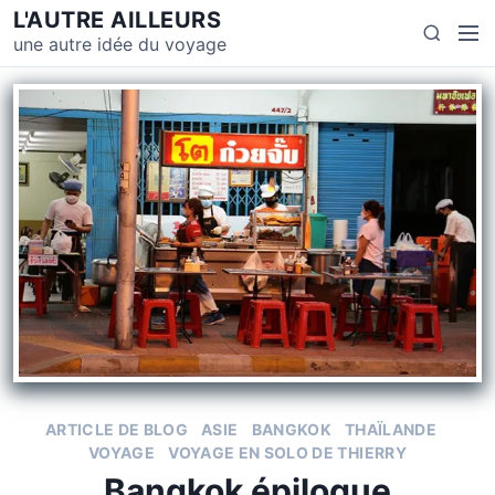
L'AUTRE AILLEURS
une autre idée du voyage
ARTICLE DE BLOG
ASIE
BANGKOK
THAÏLANDE
VOYAGE
VOYAGE EN SOLO DE THIERRY
Bangkok épilogue