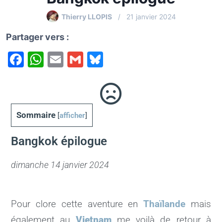
Thierry LLOPIS
21 janvier 2024
Partager vers :
F
W
E
G
Bl
a
h
m
m
u
c
at
ai
ai
e
e
s
l
l
s
Sommaire
[
afficher
]
b
A
k
o
p
y
Bangkok épilogue
o
p
dimanche 14 janvier 2024
k
Pour clore cette aventure en
Thaïlande
mais
également au
Vietnam
me voilà de retour à