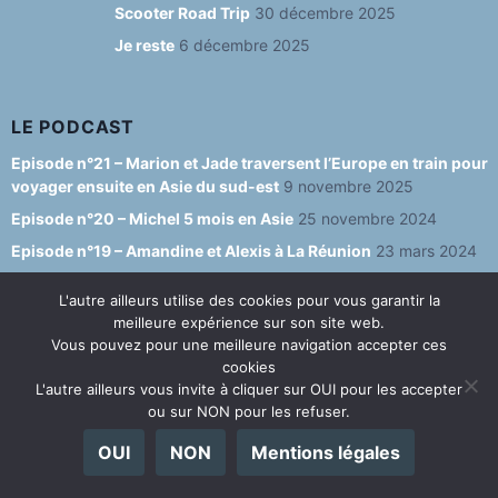
o
e
Scooter Road Trip
30 décembre 2025
Je reste
6 décembre 2025
k
C
h
a
LE PODCAST
n
Episode n°21 – Marion et Jade traversent l’Europe en train pour
voyager ensuite en Asie du sud-est
9 novembre 2025
n
Episode n°20 – Michel 5 mois en Asie
25 novembre 2024
el
Episode n°19 – Amandine et Alexis à La Réunion
23 mars 2024
Episode n°18 – Marie et Pascal – le voyage à cheval – partie 2/2
9
L'autre ailleurs utilise des cookies pour vous garantir la
septembre 2022
meilleure expérience sur son site web.
Episode n°17 – Marie et Pascal – le voyage à cheval – partie 1/2
4
Vous pouvez pour une meilleure navigation accepter ces
septembre 2022
cookies
L'autre ailleurs vous invite à cliquer sur OUI pour les accepter
Episode n°16 – Soline et Robin – leur voyage en fourgon – partie
ou sur NON pour les refuser.
2/2
29 janvier 2022
Episode n°15 – Soline et Robin – leur voyage en fourgon – partie
OUI
NON
Mentions légales
1/2
23 janvier 2022