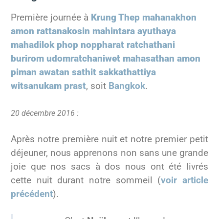
o
p
Première journée à
Krung Thep mahanakhon
k
amon rattanakosin mahintara ayuthaya
mahadilok phop noppharat ratchathani
burirom udomratchaniwet mahasathan amon
piman awatan sathit sakkathattiya
witsanukam prast
, soit
Bangkok
.
20 décembre 2016 :
Après notre première nuit et notre premier petit
déjeuner, nous apprenons non sans une grande
joie que nos sacs à dos nous ont été livrés
cette nuit durant notre sommeil (
voir article
précédent
).