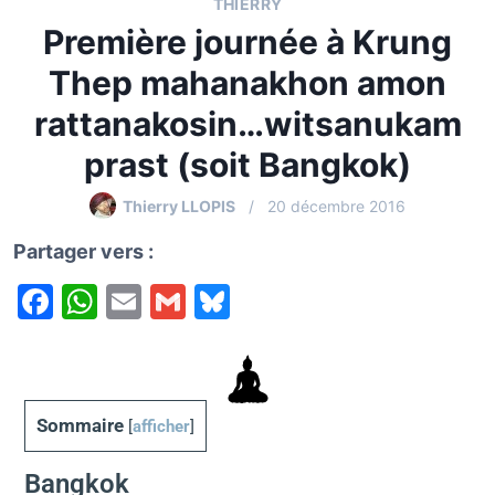
THIERRY
Première journée à Krung
Thep mahanakhon amon
rattanakosin…witsanukam
prast (soit Bangkok)
Thierry LLOPIS
20 décembre 2016
Partager vers :
F
W
E
G
Bl
a
h
m
m
u
c
at
ai
ai
e
e
s
l
l
s
Sommaire
[
afficher
]
b
A
k
o
p
y
Bangkok