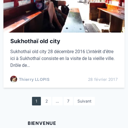
Sukhothaï old city
Sukhothaï old city 28 décembre 2016 L’intérêt d’être
ici à Sukhothaï consiste en la visite de la vieille ville.
Drôle de…
Thierry LLOPIS
28 février 2017
P
1
2
…
7
Suivant
a
g
BIENVENUE
i