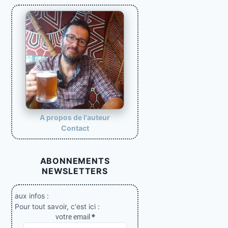
n
a
t
i
o
n
d
e
A propos de l'auteur
Contact
s
p
ABONNEMENTS
u
NEWSLETTERS
b
l
aux infos :
Pour tout savoir, c'est ici :
i
votre email
*
c