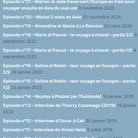
n
Episode n°21 – Marion et Jade traversent l’Europe en train pour
voyager ensuite en Asie du sud-est
9 novembre 2025
n
Episode n°20 – Michel 5 mois en Asie
25 novembre 2024
el
Episode n°19 – Amandine et Alexis à La Réunion
23 mars 2024
Episode n°18 – Marie et Pascal – le voyage à cheval – partie 2/2
9
septembre 2022
Episode n°17 – Marie et Pascal – le voyage à cheval – partie 1/2
4
septembre 2022
Episode n°16 – Soline et Robin – leur voyage en fourgon – partie
2/2
29 janvier 2022
Episode n°15 – Soline et Robin – leur voyage en fourgon – partie
1/2
23 janvier 2022
Episode n°14 – Nicolas à Phuket (en Thaïlande)
19 janvier 2020
Episode n°13 – Interview de Thierry Cazemage (2019)
19 janvier
2020
Episode n°12 – Interview d’Oscar à Cali
25 janvier 2019
Episode n°11 – Interview de Vivien Heitz
9 juillet 2018