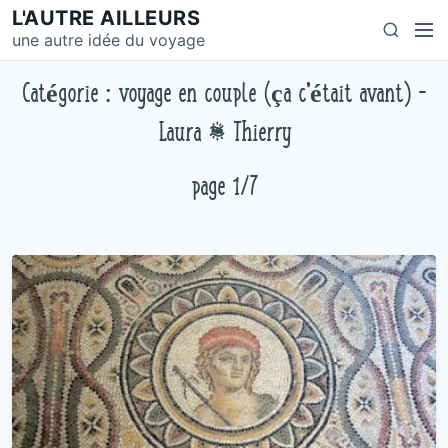
S
L'AUTRE AILLEURS
M
S
k
une autre idée du voyage
e
e
i
n
a
p
Catégorie : voyage en couple (ça c'était avant) -
u
r
t
c
Laura & Thierry
o
h
c
o
page 1/7
n
t
e
n
t