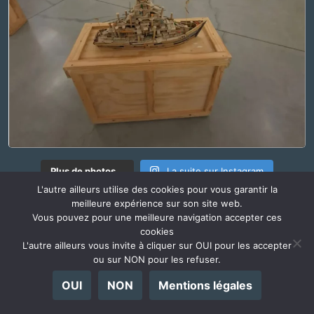
Plus de photos...
La suite sur Instagram
L'autre ailleurs utilise des cookies pour vous garantir la
meilleure expérience sur son site web.
Vous pouvez pour une meilleure navigation accepter ces
RADIO @ILLEURS
cookies
l'Autre Ailleurs s'écoute également en podcast
L'autre ailleurs vous invite à cliquer sur OUI pour les accepter
ou sur NON pour les refuser.
OUI
NON
Mentions légales