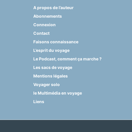
A propos de l’auteur
Abonnements
Connexion
Contact
Faisons connaissance
L’esprit du voyage
Le Podcast, comment ça marche ?
Les sacs de voyage
Mentions légales
Voyager solo
le Multimédia en voyage
Liens