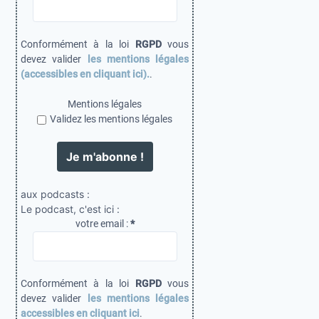
a
t
Conformément à la loi
RGPD
vous
i
devez valider
les mentions légales
(accessibles en cliquant ici).
.
o
n
Mentions légales
Validez les mentions légales
s
aux podcasts :
Le podcast, c'est ici :
votre email :
*
Conformément à la loi
RGPD
vous
devez valider
les mentions légales
accessibles en cliquant ici
.