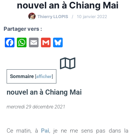
nouvel an à Chiang Mai
Thierry LLOPIS
10 janvier 2022
Partager vers :
F
W
E
G
Bl
a
h
m
m
u
c
at
ai
ai
e
e
s
l
l
s
Sommaire
[
afficher
]
b
A
k
o
p
y
nouvel an à Chiang Mai
o
p
k
mercredi 29 décembre 2021
Ce matin, à
Pai
, je ne me sens pas dans la