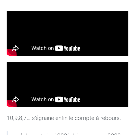
10,9,8,7… s’égraine enfin le compte à rebours.