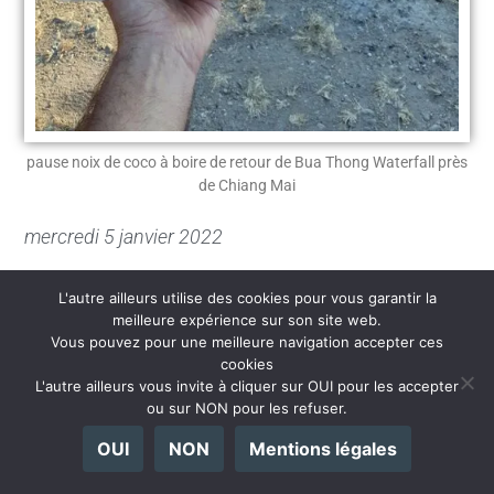
pause noix de coco à boire de retour de Bua Thong Waterfall près
de Chiang Mai
mercredi 5 janvier 2022
L'autre ailleurs utilise des cookies pour vous garantir la
meilleure expérience sur son site web.
Sur les conseils de
Jinny
la patronne de
Vous pouvez pour une meilleure navigation accepter ces
l’excellent
Born Guest House
, l’hôtel où je réside,
cookies
L'autre ailleurs vous invite à cliquer sur OUI pour les accepter
je me rends à
Chiang Dao
.
ou sur NON pour les refuser.
OUI
NON
Mentions légales
Au programme une grotte à visiter.