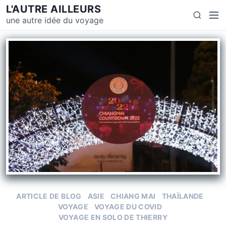
L'AUTRE AILLEURS
une autre idée du voyage
ARTICLE DE BLOG
ASIE
CHIANG MAI
THAÏLANDE
VOYAGE
VOYAGE DU COVID
VOYAGE EN SOLO DE THIERRY