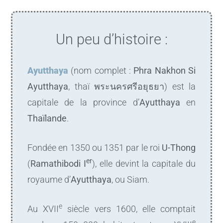
Un peu d’histoire :
Ayutthaya
(nom complet :
Phra Nakhon Si
Ayutthaya
, thaï
พระนครศรีอยุธยา
) est la
capitale de la province d’
Ayutthaya
en
Thaïlande
.
Fondée en 1350 ou 1351 par le roi
U-Thong
er
(
Ramathibodi I
), elle devint la capitale du
royaume d’
Ayutthaya
, ou Siam.
e
Au XVII
siècle vers 1600, elle comptait
e