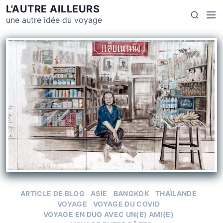
L'AUTRE AILLEURS
une autre idée du voyage
ARTICLE DE BLOG
ASIE
BANGKOK
THAÏLANDE
VOYAGE
VOYAGE DU COVID
VOYAGE EN DUO AVEC UN(E) AMI(E)