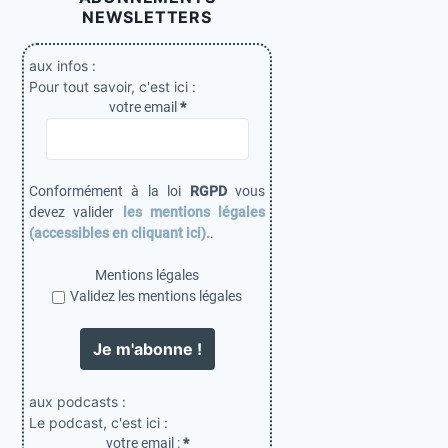
u
NEWSLETTERS
b
l
aux infos :
Pour tout savoir, c'est ici :
i
votre email
*
c
a
t
Conformément à la loi
RGPD
vous
i
devez valider
les mentions légales
(accessibles en cliquant ici).
.
o
n
Mentions légales
Validez les mentions légales
s
aux podcasts :
Le podcast, c'est ici :
votre email :
*