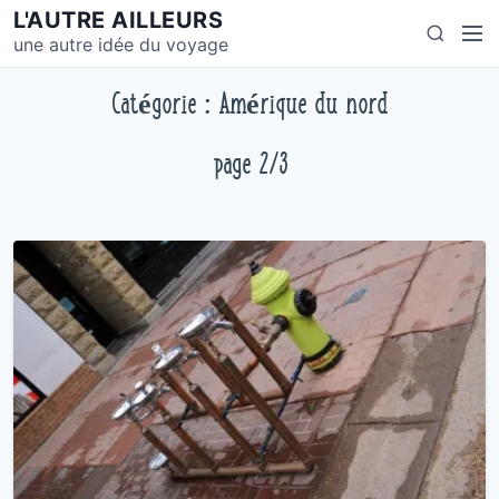
S
L'AUTRE AILLEURS
M
S
k
une autre idée du voyage
e
e
i
n
a
p
Catégorie : Amérique du nord
u
r
t
c
o
page 2/3
h
c
o
n
t
e
n
t