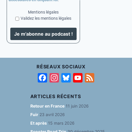
Mentions légales
Validez les mentions légales
RÉSEAUX SOCIAUX
F
In
Bl
Y
F
a
st
u
o
e
c
a
e
u
e
ARTICLES RÉCENTS
e
g
s
T
d
Retour en France
11 juin 2026
b
ra
k
u
Fuir
23 avril 2026
o
m
y
b
Et après
15 mars 2026
Scooter Road Trip
30 décembre 2025