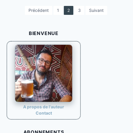
P
Précédent
1
2
3
Suivant
a
g
BIENVENUE
i
n
a
t
i
o
n
d
e
A propos de l'auteur
Contact
s
p
ABONNEMENTS