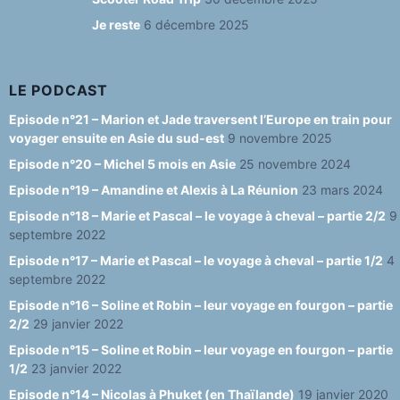
o
e
Je reste
6 décembre 2025
k
C
h
a
LE PODCAST
n
Episode n°21 – Marion et Jade traversent l’Europe en train pour
voyager ensuite en Asie du sud-est
9 novembre 2025
n
Episode n°20 – Michel 5 mois en Asie
25 novembre 2024
el
Episode n°19 – Amandine et Alexis à La Réunion
23 mars 2024
Episode n°18 – Marie et Pascal – le voyage à cheval – partie 2/2
9
septembre 2022
Episode n°17 – Marie et Pascal – le voyage à cheval – partie 1/2
4
septembre 2022
Episode n°16 – Soline et Robin – leur voyage en fourgon – partie
2/2
29 janvier 2022
Episode n°15 – Soline et Robin – leur voyage en fourgon – partie
1/2
23 janvier 2022
Episode n°14 – Nicolas à Phuket (en Thaïlande)
19 janvier 2020