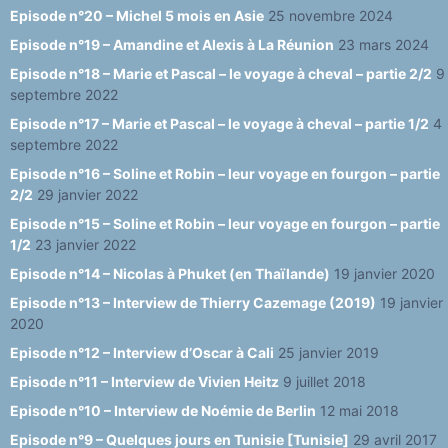
Episode n°20 – Michel 5 mois en Asie
25 novembre 2024
el
Episode n°19 – Amandine et Alexis à La Réunion
23 mars 2024
Episode n°18 – Marie et Pascal – le voyage à cheval – partie 2/2
9
septembre 2022
Episode n°17 – Marie et Pascal – le voyage à cheval – partie 1/2
4
septembre 2022
Episode n°16 – Soline et Robin – leur voyage en fourgon – partie
2/2
29 janvier 2022
Episode n°15 – Soline et Robin – leur voyage en fourgon – partie
1/2
23 janvier 2022
Episode n°14 – Nicolas à Phuket (en Thaïlande)
19 janvier 2020
Episode n°13 – Interview de Thierry Cazemage (2019)
19 janvier
2020
Episode n°12 – Interview d’Oscar à Cali
25 janvier 2019
Episode n°11 – Interview de Vivien Heitz
9 juillet 2018
Episode n°10 – Interview de Noémie de Berlin
12 mai 2018
Episode n°9 – Quelques jours en Tunisie [Tunisie]
29 avril 2017