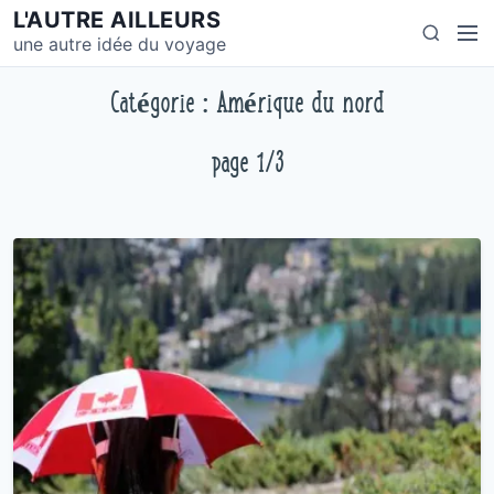
S
L'AUTRE AILLEURS
M
S
k
une autre idée du voyage
e
e
i
n
a
p
Catégorie : Amérique du nord
u
r
t
c
o
page 1/3
h
c
o
n
t
e
n
t