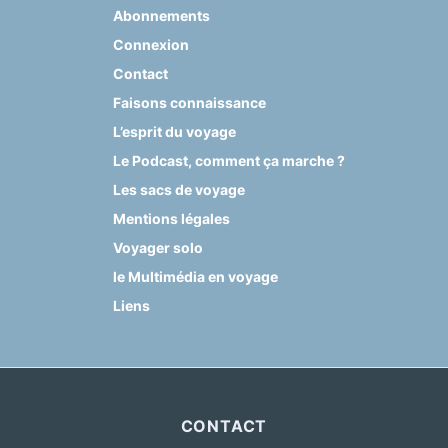
Abonnements
Connexion
Contact
Faisons connaissance
L’esprit du voyage
Le Podcast, comment ça marche ?
Les sacs de voyage
Mentions légales
Voyager solo
le Multimédia en voyage
Liens
CONTACT