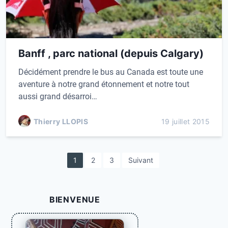
Banff , parc national (depuis Calgary)
Décidément prendre le bus au Canada est toute une
aventure à notre grand étonnement et notre tout
aussi grand désarroi…
Thierry LLOPIS
19 juillet 2015
P
1
2
3
Suivant
a
g
BIENVENUE
i
n