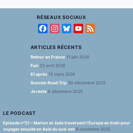
RÉSEAUX SOCIAUX
F
In
Bl
Y
F
a
st
u
o
e
c
a
e
u
e
ARTICLES RÉCENTS
e
g
s
T
d
Retour en France
11 juin 2026
b
ra
k
u
Fuir
23 avril 2026
o
m
y
b
Et après
15 mars 2026
o
e
Scooter Road Trip
30 décembre 2025
Je reste
6 décembre 2025
k
C
h
a
LE PODCAST
n
Episode n°21 – Marion et Jade traversent l’Europe en train pour
voyager ensuite en Asie du sud-est
9 novembre 2025
n