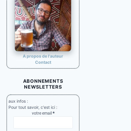
a
t
i
o
n
d
e
A propos de l'auteur
Contact
s
p
ABONNEMENTS
u
NEWSLETTERS
b
l
aux infos :
Pour tout savoir, c'est ici :
i
votre email
*
c
a