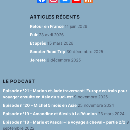
a
st
u
o
e
c
a
e
u
e
ARTICLES RÉCENTS
e
g
s
T
d
Retour en France
11 juin 2026
b
ra
k
u
Fuir
23 avril 2026
o
m
y
b
Et après
15 mars 2026
o
e
Scooter Road Trip
30 décembre 2025
Je reste
6 décembre 2025
k
C
h
a
LE PODCAST
n
Episode n°21 – Marion et Jade traversent l’Europe en train pour
voyager ensuite en Asie du sud-est
9 novembre 2025
n
Episode n°20 – Michel 5 mois en Asie
25 novembre 2024
el
Episode n°19 – Amandine et Alexis à La Réunion
23 mars 2024
Episode n°18 – Marie et Pascal – le voyage à cheval – partie 2/2
9
septembre 2022