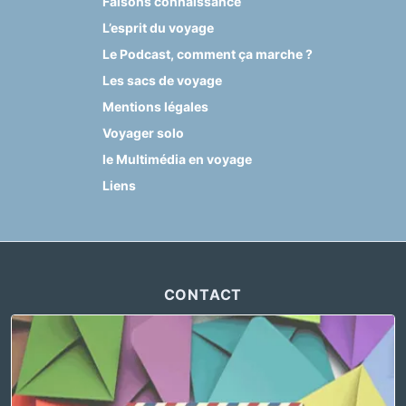
Faisons connaissance
L’esprit du voyage
Le Podcast, comment ça marche ?
Les sacs de voyage
Mentions légales
Voyager solo
le Multimédia en voyage
Liens
CONTACT