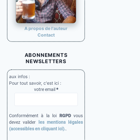
o
n
d
e
A propos de l'auteur
Contact
s
p
ABONNEMENTS
u
NEWSLETTERS
b
l
aux infos :
Pour tout savoir, c'est ici :
i
votre email
*
c
a
t
Conformément à la loi
RGPD
vous
i
devez valider
les mentions légales
(accessibles en cliquant ici).
.
o