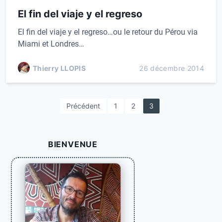
El fin del viaje y el regreso
El fin del viaje y el regreso…ou le retour du Pérou via
Miami et Londres…
Thierry LLOPIS
26 décembre 2014
P
Précédent
1
2
3
a
g
BIENVENUE
i
n
a
t
i