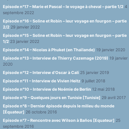
Episode n°17 – Marie et Pascal – le voyage à cheval – partie 1/2
4
septembre 2022
Episode n°16 – Soline et Robin – leur voyage en fourgon – partie
2/2
29 janvier 2022
Episode n°15 – Soline et Robin – leur voyage en fourgon – partie
1/2
23 janvier 2022
Episode n°14 – Nicolas à Phuket (en Thaïlande)
19 janvier 2020
Episode n°13 – Interview de Thierry Cazemage (2019)
19 janvier
2020
Episode n°12 – Interview d’Oscar à Cali
25 janvier 2019
Episode n°11 – Interview de Vivien Heitz
9 juillet 2018
Episode n°10 – Interview de Noémie de Berlin
12 mai 2018
Episode n°9 – Quelques jours en Tunisie [Tunisie]
29 avril 2017
Episode n°8 – Dernier épisode depuis le milieu du monde
[Équateur]
26 octobre 2016
Episode n°7 – Rencontre avec Wilson à Baños [Equateur]
25
septembre 2016