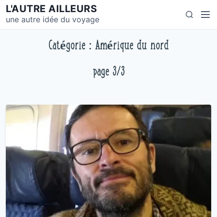
S
L'AUTRE AILLEURS
M
S
k
une autre idée du voyage
e
e
i
n
a
p
Catégorie : Amérique du nord
u
r
t
c
o
page 3/3
h
c
o
n
t
e
n
t