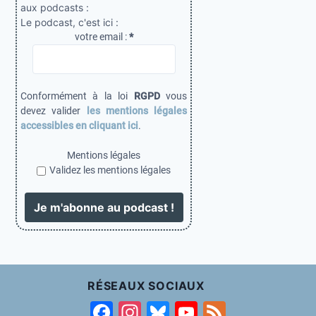
aux podcasts :
Le podcast, c'est ici :
votre email :
*
Conformément à la loi
RGPD
vous
devez valider
les mentions légales
accessibles en cliquant ici
.
Mentions légales
Validez les mentions légales
RÉSEAUX SOCIAUX
F
In
Bl
Y
F