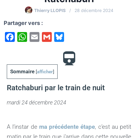
Thierry LLOPIS
28 décembre 2024
Partager vers :
F
W
E
G
Bl
a
h
m
m
u
c
at
ai
ai
e
e
s
l
l
s
Sommaire
[
afficher
]
b
A
k
o
p
y
Ratchaburi par le train de nuit
o
p
mardi 24 décembre 2024
k
A l’instar de
ma précédente étape
, c’est au petit
matin par le train que j’arrive dans cette nouvelle