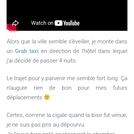
Alors que la ville semble s’éveiller, je monte dans
un
Grab taxi
en direction de l’hôtel dans lequel
j’ai décidé de passer 4 nuits.
Le trajet pour y parvenir me semble fort long. Ça
n’augure rien de bon pour mes futurs
déplacements
Certes, comme la cigale quand la bise fut venue,
je ne suis pas pris au dépourvu.