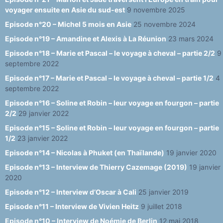
n
voyager ensuite en Asie du sud-est
9 novembre 2025
n
Episode n°20 – Michel 5 mois en Asie
25 novembre 2024
el
Episode n°19 – Amandine et Alexis à La Réunion
23 mars 2024
Episode n°18 – Marie et Pascal – le voyage à cheval – partie 2/2
9
septembre 2022
Episode n°17 – Marie et Pascal – le voyage à cheval – partie 1/2
4
septembre 2022
Episode n°16 – Soline et Robin – leur voyage en fourgon – partie
2/2
29 janvier 2022
Episode n°15 – Soline et Robin – leur voyage en fourgon – partie
1/2
23 janvier 2022
Episode n°14 – Nicolas à Phuket (en Thaïlande)
19 janvier 2020
Episode n°13 – Interview de Thierry Cazemage (2019)
19 janvier
2020
Episode n°12 – Interview d’Oscar à Cali
25 janvier 2019
Episode n°11 – Interview de Vivien Heitz
9 juillet 2018
Episode n°10 – Interview de Noémie de Berlin
12 mai 2018