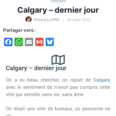
THIERRY
Calgary – dernier jour
Thierry LLOPIS
20 juillet 2015
Partager vers :
F
W
E
G
Bl
a
h
m
m
u
c
at
ai
ai
e
e
s
l
l
s
Calgary – dernier jour
b
A
k
On a eu beau chercher, on repart de
Calgary
o
p
y
avec le sentiment de n’avoir pas compris cette
o
p
ville qui semble sans vie, sans âme.
k
On dirait une ville de bureaux, où personne ne