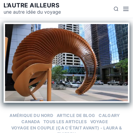
L'AUTRE AILLEURS
une autre idée du voyage
AMÉRIQUE DU NORD
ARTICLE DE BLOG
CALGARY
CANADA
TOUS LES ARTICLES
VOYAGE
VOYAGE EN COUPLE (ÇA C'ÉTAIT AVANT) - LAURA &