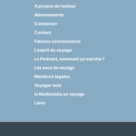
A propos de l’auteur
Abonnements
Connexion
Contact
Faisons connaissance
L’esprit du voyage
Le Podcast, comment ça marche ?
Les sacs de voyage
Mentions légales
Voyager solo
le Multimédia en voyage
Liens