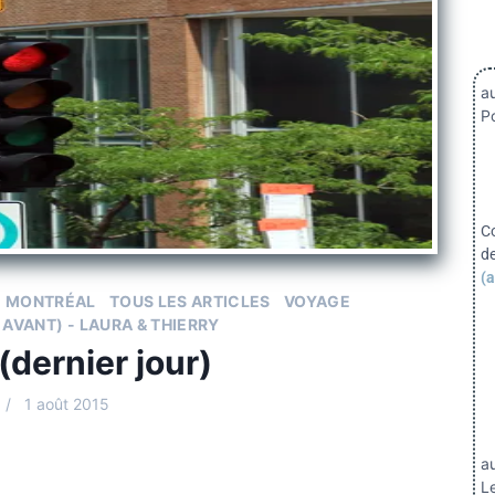
au
Po
C
d
(a
MONTRÉAL
TOUS LES ARTICLES
VOYAGE
 AVANT) - LAURA & THIERRY
(dernier jour)
1 août 2015
a
Le