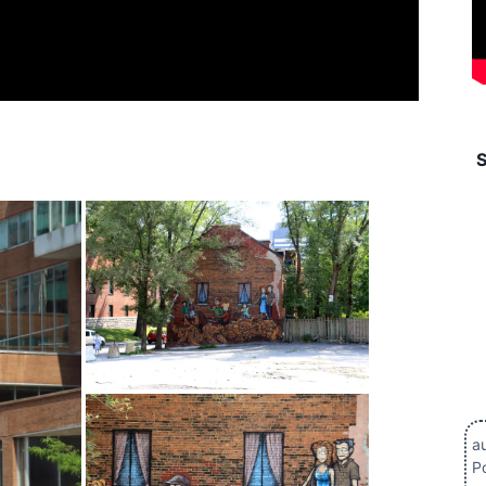
au
Po