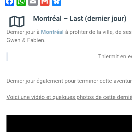
F
W
E
G
Bl
a
h
m
m
u
c
at
ai
ai
e
Montréal – Last (dernier jour)
e
s
l
l
s
Dernier jour à
Montréal
à profiter de la ville, de s
b
A
k
Gwen & Fabien.
o
p
y
o
p
Thiermit en e
k
Dernier jour également pour terminer cette aventu
Voici une vidéo et quelques photos de cette derniè