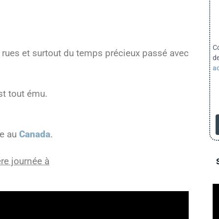
C
es rues et surtout du temps précieux passé avec
d
ac
st tout ému.
re au
Canada
.
re journée à