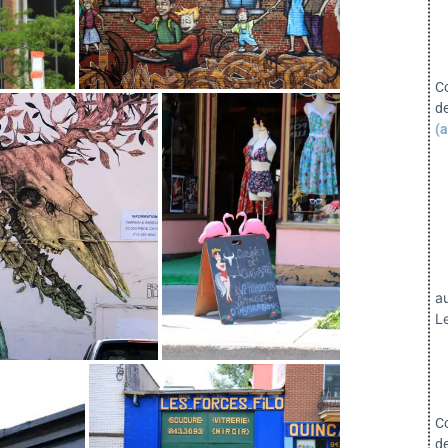
C
d
(a
a
Le
C
d