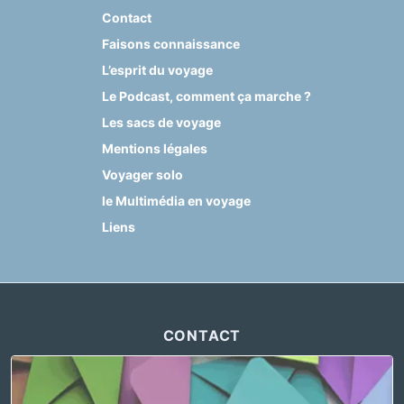
Contact
Faisons connaissance
L’esprit du voyage
Le Podcast, comment ça marche ?
Les sacs de voyage
Mentions légales
Voyager solo
le Multimédia en voyage
Liens
CONTACT