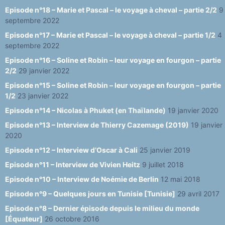
Episode n°18 – Marie et Pascal – le voyage à cheval – partie 2/2
9
septembre 2022
Episode n°17 – Marie et Pascal – le voyage à cheval – partie 1/2
4
septembre 2022
Episode n°16 – Soline et Robin – leur voyage en fourgon – partie
2/2
29 janvier 2022
Episode n°15 – Soline et Robin – leur voyage en fourgon – partie
1/2
23 janvier 2022
Episode n°14 – Nicolas à Phuket (en Thaïlande)
19 janvier 2020
Episode n°13 – Interview de Thierry Cazemage (2019)
19 janvier
2020
Episode n°12 – Interview d’Oscar à Cali
25 janvier 2019
Episode n°11 – Interview de Vivien Heitz
9 juillet 2018
Episode n°10 – Interview de Noémie de Berlin
12 mai 2018
Episode n°9 – Quelques jours en Tunisie [Tunisie]
29 avril 2017
Episode n°8 – Dernier épisode depuis le milieu du monde
[Équateur]
26 octobre 2016