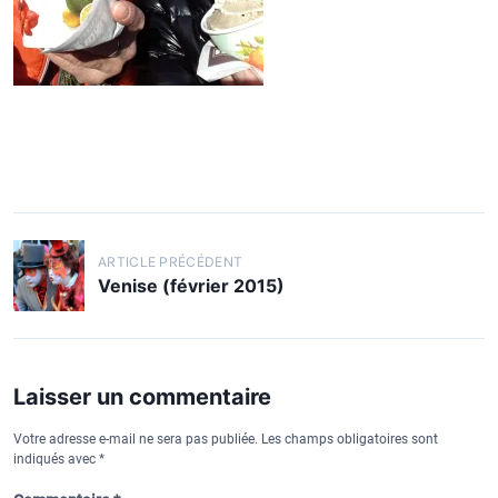
N
ARTICLE PRÉCÉDENT
a
Venise (février 2015)
v
i
g
Laisser un commentaire
a
Votre adresse e-mail ne sera pas publiée.
Les champs obligatoires sont
t
indiqués avec
*
i