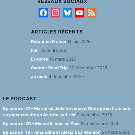
RÉSEAUX SOCIAUX
F
In
Bl
Y
F
a
st
u
o
e
c
a
e
u
e
ARTICLES RÉCENTS
e
g
s
T
d
Retour en France
11 juin 2026
b
ra
k
u
Fuir
23 avril 2026
o
m
y
b
Et après
15 mars 2026
o
e
Scooter Road Trip
30 décembre 2025
Je reste
6 décembre 2025
k
C
h
a
LE PODCAST
n
Episode n°21 – Marion et Jade traversent l’Europe en train pour
voyager ensuite en Asie du sud-est
9 novembre 2025
n
Episode n°20 – Michel 5 mois en Asie
25 novembre 2024
el
Episode n°19 – Amandine et Alexis à La Réunion
23 mars 2024