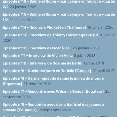
Episode n°16 – Soline et Robin – leur voyage en fourgon – partie
2/2
29 janvier 2022
Episode n°15 – Soline et Robin – leur voyage en fourgon – partie
1/2
23 janvier 2022
Episode n°14 – Nicolas à Phuket (en Thaïlande)
19 janvier 2020
Episode n°13 – Interview de Thierry Cazemage (2019)
19 janvier
2020
Episode n°12 – Interview d’Oscar à Cali
25 janvier 2019
Episode n°11 – Interview de Vivien Heitz
9 juillet 2018
Episode n°10 – Interview de Noémie de Berlin
12 mai 2018
Episode n°9 – Quelques jours en Tunisie [Tunisie]
29 avril 2017
Episode n°8 – Dernier épisode depuis le milieu du monde
[Équateur]
26 octobre 2016
Episode n°7 – Rencontre avec Wilson à Baños [Equateur]
25
septembre 2016
Episode n°6 – Rencontre avec des enfants et des jeunes à
Otavalo [Equateur]
18 septembre 2016