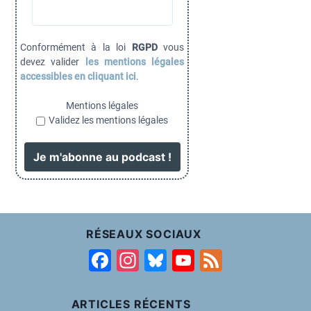
Conformément à la loi
RGPD
vous
devez valider
les mentions légales
accessibles en cliquant ici
.
Mentions légales
Validez les mentions légales
RÉSEAUX SOCIAUX
F
In
Bl
Y
F
a
st
u
o
e
c
a
e
u
e
ARTICLES RÉCENTS