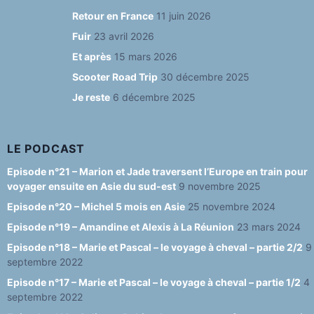
e
g
s
T
d
Retour en France
11 juin 2026
b
ra
k
u
Fuir
23 avril 2026
o
m
y
b
Et après
15 mars 2026
o
e
Scooter Road Trip
30 décembre 2025
Je reste
6 décembre 2025
k
C
h
a
LE PODCAST
n
Episode n°21 – Marion et Jade traversent l’Europe en train pour
voyager ensuite en Asie du sud-est
9 novembre 2025
n
Episode n°20 – Michel 5 mois en Asie
25 novembre 2024
el
Episode n°19 – Amandine et Alexis à La Réunion
23 mars 2024
Episode n°18 – Marie et Pascal – le voyage à cheval – partie 2/2
9
septembre 2022
Episode n°17 – Marie et Pascal – le voyage à cheval – partie 1/2
4
septembre 2022