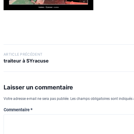
k
k
y
N
ARTICLE PRÉCÉDENT
traiteur à SYracuse
a
v
i
Laisser un commentaire
g
a
Votre adresse e-mail ne sera pas publiée.
Les champs obligatoires sont indiqués
t
Commentaire
*
i
o