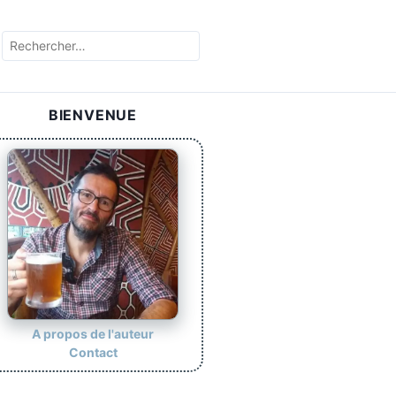
R
e
c
h
BIENVENUE
e
r
c
h
e
r
:
A propos de l'auteur
Contact