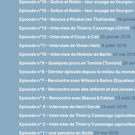
Episode n°16 – Soline et Robin – leur voyage en fourgon –
Episode n°15 – Soline et Robin – leur voyage en fourgon –
Episode n°14 – Nicolas à Phuket (en Thaïlande)
19 janvi
Episode n°13 – Interview de Thierry Cazemage (2019)
19
Episode n°12 – Interview d’Oscar à Cali
25 janvier 2019
Episode n°11 – Interview de Vivien Heitz
9 juillet 2018
Episode n°10 – Interview de Noémie de Berlin
12 mai 201
Episode n°9 – Quelques jours en Tunisie [Tunisie]
29 avr
Episode n°8 – Dernier épisode depuis le milieu du mond
Episode n°7 – Rencontre avec Wilson à Baños [Equateur
Episode n°6 – Rencontre avec des enfants et des jeunes 
Episode n° 5 – Rencontre avec Blanca & Fabian
13 août 2
Episode n° 4 – Interview de Henri Dardé
13 août 2016
Episode n° 3 – Interview de Thierry Cazemage (apiculteur
Episode n° 2 – Interview de Thierry Cazemage (apiculteur 
Episode n° 1 – une semaine en Sicile
20 mai 2016