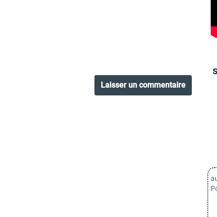
au
Po