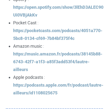
https://open.spotify.com/show/3lEhD3ALEC90
Ui0VBjAkKv
Pocket Cast
:
https://pocketcasts.com/podcasts/4051a770-
5bc8-0134-cf69-7b84bf375f4c
Amazon music
:
https://music.amazon.fr/podcasts/38145b88-
6743-42f7-a1f3-a85f3add53f4/lautre-
ailleurs
Apple podcasts
:
https://podcasts.apple.com/fr/podcast/lautre-
ailleurs/id1108025675