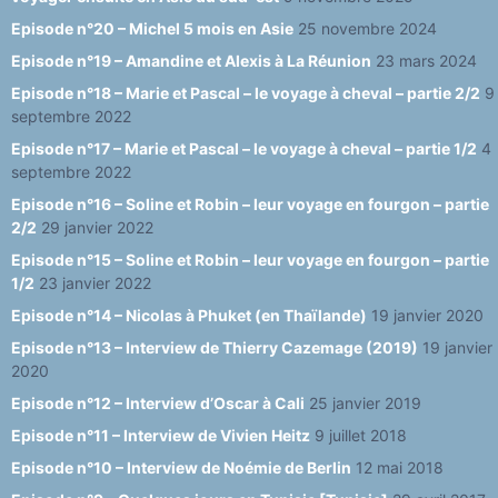
n
Episode n°20 – Michel 5 mois en Asie
25 novembre 2024
el
Episode n°19 – Amandine et Alexis à La Réunion
23 mars 2024
Episode n°18 – Marie et Pascal – le voyage à cheval – partie 2/2
9
septembre 2022
Episode n°17 – Marie et Pascal – le voyage à cheval – partie 1/2
4
septembre 2022
Episode n°16 – Soline et Robin – leur voyage en fourgon – partie
2/2
29 janvier 2022
Episode n°15 – Soline et Robin – leur voyage en fourgon – partie
1/2
23 janvier 2022
Episode n°14 – Nicolas à Phuket (en Thaïlande)
19 janvier 2020
Episode n°13 – Interview de Thierry Cazemage (2019)
19 janvier
2020
Episode n°12 – Interview d’Oscar à Cali
25 janvier 2019
Episode n°11 – Interview de Vivien Heitz
9 juillet 2018
Episode n°10 – Interview de Noémie de Berlin
12 mai 2018