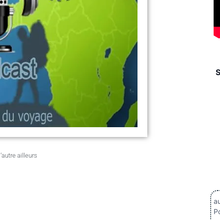
autre ailleurs
au
Po
.