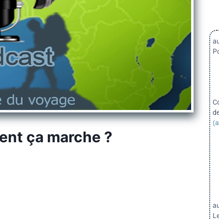
au
Po
C
d
(a
ent ça marche ?
a
Le