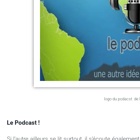
logo du podacst de l’
Le Podcast !
Si l’autre ailleurs se lit surtout, il s’écoute également