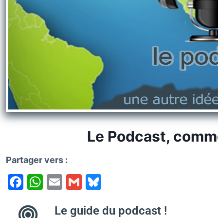
k
y
Le Podcast, comm
Partager vers :
F
W
E
G
Bl
a
h
m
m
u
c
at
ai
ai
e
Le guide du podcast !