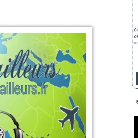
C
d
ac