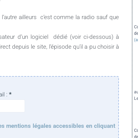
 l’autre ailleurs c’est comme la radio sauf que
C
d
ateur d’un logiciel dédié (voir ci-dessous) à
(a
ect depuis le site, l’épisode qu’il a pu choisir à
a
il :
*
Le
es mentions légales accessibles en cliquant
C
d