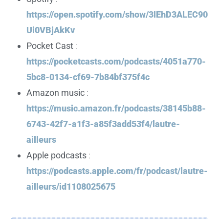
https://open.spotify.com/show/3lEhD3ALEC90
Ui0VBjAkKv
Pocket Cast
:
https://pocketcasts.com/podcasts/4051a770-
5bc8-0134-cf69-7b84bf375f4c
Amazon music
:
https://music.amazon.fr/podcasts/38145b88-
6743-42f7-a1f3-a85f3add53f4/lautre-
ailleurs
Apple podcasts
:
https://podcasts.apple.com/fr/podcast/lautre-
ailleurs/id1108025675