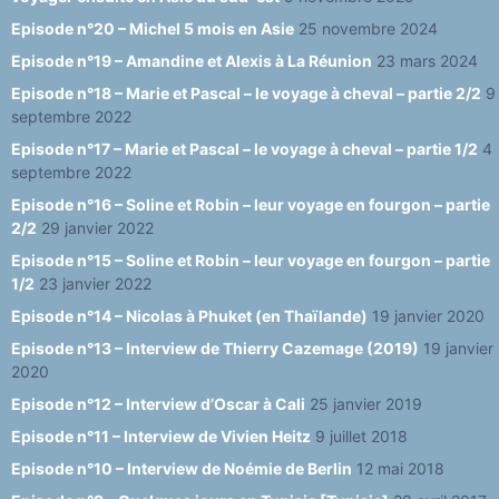
n
Episode n°20 – Michel 5 mois en Asie
25 novembre 2024
el
Episode n°19 – Amandine et Alexis à La Réunion
23 mars 2024
Episode n°18 – Marie et Pascal – le voyage à cheval – partie 2/2
9
septembre 2022
Episode n°17 – Marie et Pascal – le voyage à cheval – partie 1/2
4
septembre 2022
Episode n°16 – Soline et Robin – leur voyage en fourgon – partie
2/2
29 janvier 2022
Episode n°15 – Soline et Robin – leur voyage en fourgon – partie
1/2
23 janvier 2022
Episode n°14 – Nicolas à Phuket (en Thaïlande)
19 janvier 2020
Episode n°13 – Interview de Thierry Cazemage (2019)
19 janvier
2020
Episode n°12 – Interview d’Oscar à Cali
25 janvier 2019
Episode n°11 – Interview de Vivien Heitz
9 juillet 2018
Episode n°10 – Interview de Noémie de Berlin
12 mai 2018