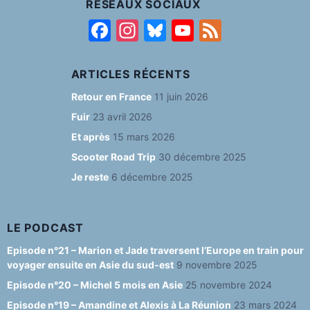
RÉSEAUX SOCIAUX
F
In
Bl
Y
F
a
st
u
o
e
c
a
e
u
e
ARTICLES RÉCENTS
e
g
s
T
d
Retour en France
11 juin 2026
b
ra
k
u
Fuir
23 avril 2026
o
m
y
b
Et après
15 mars 2026
o
e
Scooter Road Trip
30 décembre 2025
Je reste
6 décembre 2025
k
C
h
a
LE PODCAST
n
Episode n°21 – Marion et Jade traversent l’Europe en train pour
voyager ensuite en Asie du sud-est
9 novembre 2025
n
Episode n°20 – Michel 5 mois en Asie
25 novembre 2024
el
Episode n°19 – Amandine et Alexis à La Réunion
23 mars 2024