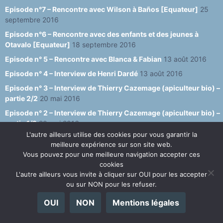
Episode n°7 – Rencontre avec Wilson à Baños [Equateur]
25
septembre 2016
Episode n°6 – Rencontre avec des enfants et des jeunes à
Otavalo [Equateur]
18 septembre 2016
Episode n° 5 – Rencontre avec Blanca & Fabian
13 août 2016
Episode n° 4 – Interview de Henri Dardé
13 août 2016
Episode n° 3 – Interview de Thierry Cazemage (apiculteur bio) –
partie 2/2
20 mai 2016
Episode n° 2 – Interview de Thierry Cazemage (apiculteur bio) –
partie 1/2
20 mai 2016
L'autre ailleurs utilise des cookies pour vous garantir la
Episode n° 1 – une semaine en Sicile
20 mai 2016
meilleure expérience sur son site web.
Vous pouvez pour une meilleure navigation accepter ces
cookies
PAGES :
L'autre ailleurs vous invite à cliquer sur OUI pour les accepter
ou sur NON pour les refuser.
A propos de l’auteur
OUI
NON
Mentions légales
Abonnements
Connexion