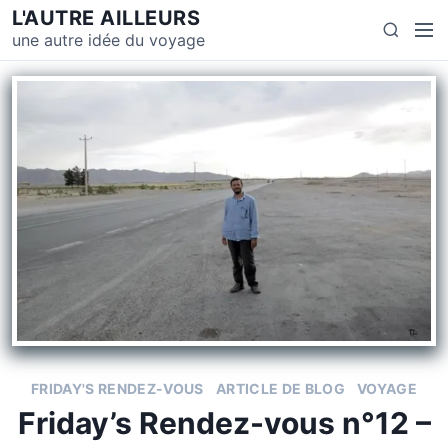
S
L'AUTRE AILLEURS
M
S
k
une autre idée du voyage
e
e
i
n
a
p
u
r
t
c
o
h
c
o
n
t
e
n
t
FRIDAY'S RENDEZ-VOUS
ARTICLE DE BLOG
VOYAGE
Friday’s Rendez-vous n°12 –