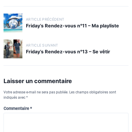
N
ARTICLE PRÉCÉDENT
a
Friday’s Rendez-vous n°11 – Ma playliste
v
i
ARTICLE SUIVANT
g
Friday’s Rendez-vous n°13 – Se vêtir
a
t
i
Laisser un commentaire
o
Votre adresse e-mail ne sera pas publiée.
Les champs obligatoires sont
n
indiqués avec
*
d
Commentaire
*
e
l