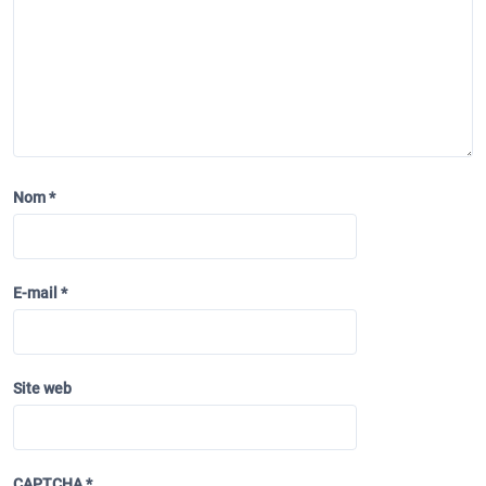
’
a
r
t
i
c
l
Nom
*
e
E-mail
*
Site web
CAPTCHA
*