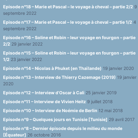
Episode n°18 – Marie et Pascal – le voyage à cheval – partie 2/2
9
septembre 2022
Episode n°17 – Marie et Pascal – le voyage à cheval – partie 1/2
4
septembre 2022
Episode n°16 – Soline et Robin – leur voyage en fourgon – partie
2/2
29 janvier 2022
Episode n°15 – Soline et Robin – leur voyage en fourgon – partie
1/2
23 janvier 2022
Episode n°14 – Nicolas à Phuket (en Thaïlande)
19 janvier 2020
Episode n°13 – Interview de Thierry Cazemage (2019)
19 janvier
2020
Episode n°12 – Interview d’Oscar à Cali
25 janvier 2019
Episode n°11 – Interview de Vivien Heitz
9 juillet 2018
Episode n°10 – Interview de Noémie de Berlin
12 mai 2018
Episode n°9 – Quelques jours en Tunisie [Tunisie]
29 avril 2017
Episode n°8 – Dernier épisode depuis le milieu du monde
[Équateur]
26 octobre 2016